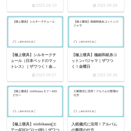
2025.09.10
2025.09.09
【極上寝具】シルキークチ
【極上寝具】極細和紙糸コ
ュール（日本ベッドのマッ
ットンパジャマ｜ザワつ
トレス）｜ザワつく！金曜
く！金曜日
日
2025.09.07
2025.09.06
【極上寝具】nishikawa[エ
入眠儀式に活用！アルバム
アー4DX]ピロー(枕)｜ザワつ
の整理の仕方