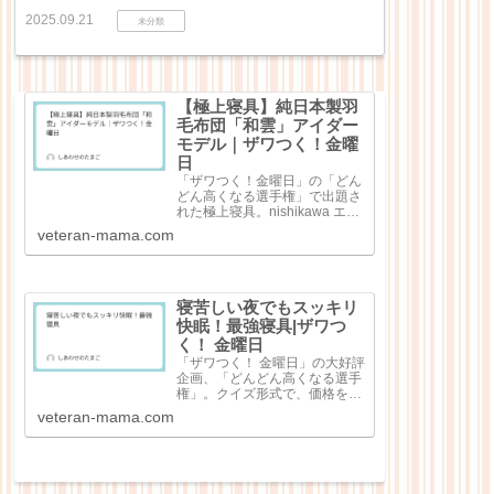
2025.09.21
未分類
【極上寝具】純日本製羽
毛布団「和雲」アイダー
モデル｜ザワつく！金曜
日
「ザワつく！金曜日」の「どん
どん高くなる選手権」で出題さ
れた極上寝具。nishikawa エア
ー4DXピロー（3万7400円）極
veteran-mama.com
細和紙糸コットン レディース
パジャマ（8万8000円）シルキ
ークチュール（シングル）（45
万6500円）純日本...
寝苦しい夜でもスッキリ
快眠！最強寝具|ザワつ
く！ 金曜日
「ザワつく！ 金曜日」の大好評
企画、「どんどん高くなる選手
権」。クイズ形式で、価格を当
てる大人気企画で出題回数を重
veteran-mama.com
ねるごとにどんどん高額な商品
が出てくる点が特徴なのです
が、今回は「快眠！最強寝
具」。寝苦しい夜の心強いお供
として寝具4点が紹介...