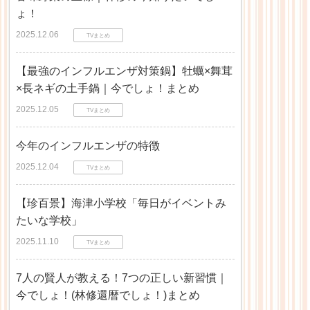
ょ！
2025.12.06
TVまとめ
【最強のインフルエンザ対策鍋】牡蠣×舞茸
×長ネギの土手鍋｜今でしょ！まとめ
2025.12.05
TVまとめ
今年のインフルエンザの特徴
2025.12.04
TVまとめ
【珍百景】海津小学校「毎日がイベントみ
たいな学校」
2025.11.10
TVまとめ
7人の賢人が教える！7つの正しい新習慣｜
今でしょ！(林修還暦でしょ！)まとめ