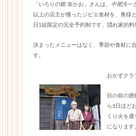
「いろりの郷 奈かお」さんは、
中尾
洋一
以上の店主が獲ったジビエ食材を、奥様と
日1組限定の完全予約制です。隠れ家的料
決まったメニューはなく、季節や食材に
す。
おかずクラ
目の前の囲
ら3日ほど
くり火を通
になります