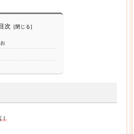
目次
かお
店！