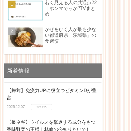
若く見える人の共通点22
｜ホンマでっか⁉TVまと
め
かぜをひく人が最も少な
い都道府県「茨城県」の
食習慣
新着情報
【舞茸】免疫力UPに役立つビタミンDが豊
富
2025.12.07
TVまとめ
【長ネギ】ウイルスを撃退する成分をもつ
香味野菜の王様｜林修の今知りたいでし