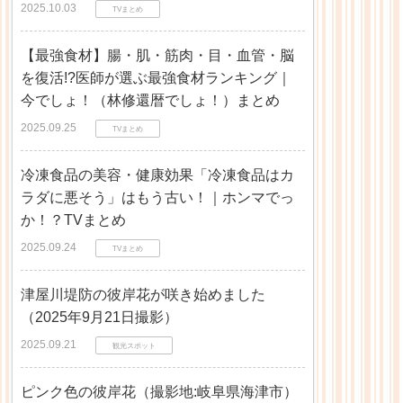
2025.10.03
TVまとめ
【最強食材】腸・肌・筋肉・目・血管・脳
を復活!?医師が選ぶ最強食材ランキング｜
今でしょ！（林修還暦でしょ！）まとめ
2025.09.25
TVまとめ
冷凍食品の美容・健康効果「冷凍食品はカ
ラダに悪そう」はもう古い！｜ホンマでっ
か！？TVまとめ
2025.09.24
TVまとめ
津屋川堤防の彼岸花が咲き始めました
（2025年9月21日撮影）
2025.09.21
観光スポット
ピンク色の彼岸花（撮影地:岐阜県海津市）