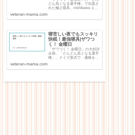
どん高くなる選手権」で出題さ
れた極上寝具。nishikawa エア
ー4DXピロー（3万7400円）極
veteran-mama.com
細和紙糸コットン レディース
パジャマ（8万8000円）シルキ
ークチュール（シングル）（45
万6500円）純日本...
寝苦しい夜でもスッキリ
快眠！最強寝具|ザワつ
く！ 金曜日
「ザワつく！ 金曜日」の大好評
企画、「どんどん高くなる選手
権」。クイズ形式で、価格を当
てる大人気企画で出題回数を重
veteran-mama.com
ねるごとにどんどん高額な商品
が出てくる点が特徴なのです
が、今回は「快眠！最強寝
具」。寝苦しい夜の心強いお供
として寝具4点が紹介...