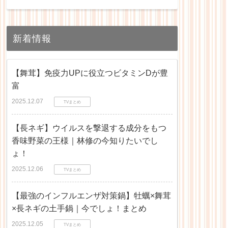
新着情報
【舞茸】免疫力UPに役立つビタミンDが豊
富
2025.12.07
TVまとめ
【長ネギ】ウイルスを撃退する成分をもつ
香味野菜の王様｜林修の今知りたいでし
ょ！
2025.12.06
TVまとめ
【最強のインフルエンザ対策鍋】牡蠣×舞茸
×長ネギの土手鍋｜今でしょ！まとめ
2025.12.05
TVまとめ