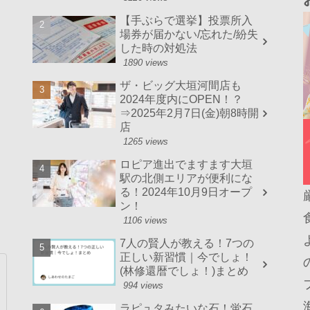
【手ぶらで選挙】投票所入
場券が届かない/忘れた/紛失
した時の対処法
1890 views
ザ・ビッグ大垣河間店も
2024年度内にOPEN！？
⇒2025年2月7日(金)朝8時開
店
1265 views
ロピア進出でますます大垣
駅の北側エリアが便利にな
る！2024年10月9日オープ
ン！
1106 views
7人の賢人が教える！7つの
正しい新習慣｜今でしょ！
(林修還暦でしょ！)まとめ
994 views
ラピュタみたいな石！蛍石