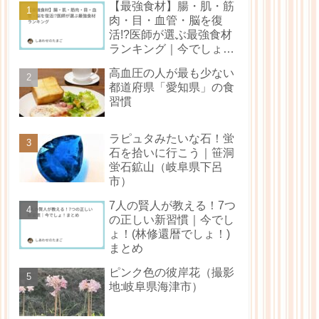
【最強食材】腸・肌・筋
肉・目・血管・脳を復
活!?医師が選ぶ最強食材
ランキング｜今でしょ！
（林修還暦でしょ！）ま
高血圧の人が最も少ない
とめ
都道府県「愛知県」の食
習慣
ラピュタみたいな石！蛍
石を拾いに行こう｜笹洞
蛍石鉱山（岐阜県下呂
市）
7人の賢人が教える！7つ
の正しい新習慣｜今でし
ょ！(林修還暦でしょ！)
まとめ
ピンク色の彼岸花（撮影
地:岐阜県海津市）