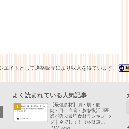
アソシエイトとして適格販売により収入を得ています。
よく読まれている人気記事
【最強食材】腸・肌・筋
肉・目・血管・脳を復活!?医
師が選ぶ最強食材ランキン
グ｜今でしょ！（林修還暦
でしょ！）まとめ
3126 views