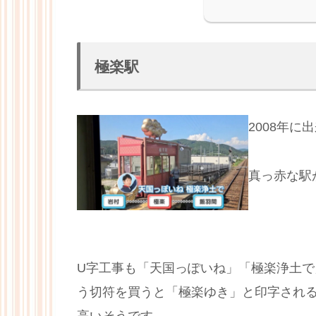
極楽駅
2008年に
真っ赤な駅
U字工事も「天国っぽいね」「極楽浄土
う切符を買うと「極楽ゆき」と印字され
高いそうです。