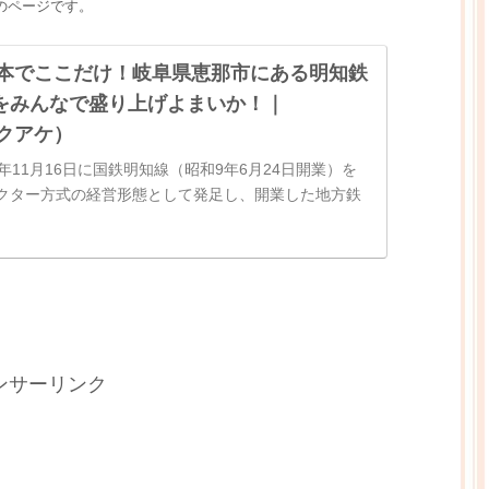
トのページです。
｜日本でここだけ！岐阜県恵那市にある明知鉄
をみんなで盛り上げよまいか！｜
マクアケ）
年11月16日に国鉄明知線（昭和9年6月24日開業）を
クター方式の経営形態として発足し、開業した地方鉄
路線の内、いくつかをご紹介します！【岩村町】「農村
れた恵那市岩村町。「...
ンサーリンク