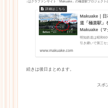
↓はクラファンサイト「Makuake」の極楽駅プロジェク
Makuake
道「極楽駅」
Makuake（
明知鉄道は昭和60
引き継いで第三セ
道です。11駅の
www.makuake.com
景観日本一」に選ば
続きは後日まとめます。
スポ