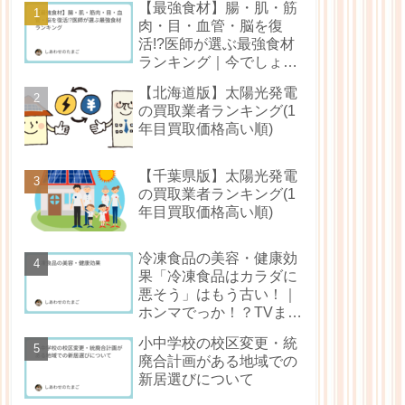
【最強食材】腸・肌・筋
肉・目・血管・脳を復
活!?医師が選ぶ最強食材
ランキング｜今でしょ！
（林修還暦でしょ！）ま
【北海道版】太陽光発電
とめ
の買取業者ランキング(1
年目買取価格高い順)
【千葉県版】太陽光発電
の買取業者ランキング(1
年目買取価格高い順)
冷凍食品の美容・健康効
果「冷凍食品はカラダに
悪そう」はもう古い！｜
ホンマでっか！？TVまと
め
小中学校の校区変更・統
廃合計画がある地域での
新居選びについて