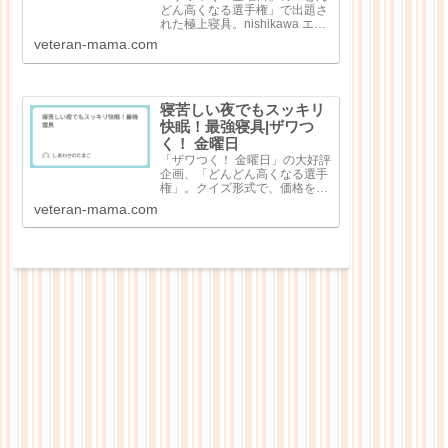
どん高くなる選手権」で出題さ
れた極上寝具。nishikawa エア
ー4DXピロー（3万7400円）極
veteran-mama.com
細和紙糸コットン レディース
パジャマ（8万8000円）シルキ
ークチュール（シングル）（45
万6500円）純日本...
寝苦しい夜でもスッキリ
快眠！最強寝具|ザワつ
く！ 金曜日
「ザワつく！ 金曜日」の大好評
企画、「どんどん高くなる選手
権」。クイズ形式で、価格を当
てる大人気企画で出題回数を重
veteran-mama.com
ねるごとにどんどん高額な商品
が出てくる点が特徴なのです
が、今回は「快眠！最強寝
具」。寝苦しい夜の心強いお供
として寝具4点が紹介...