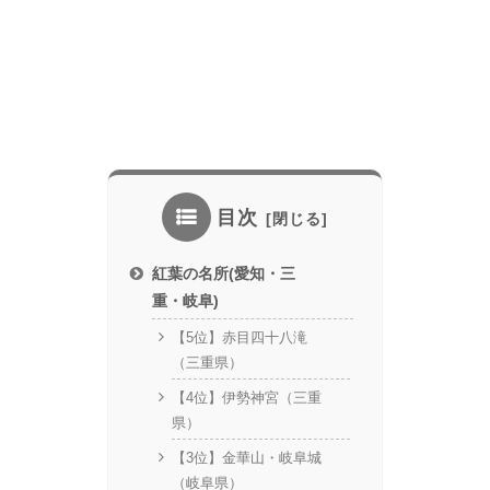
目次
紅葉の名所(愛知・三
重・岐阜)
【5位】赤目四十八滝
（三重県）
【4位】伊勢神宮（三重
県）
【3位】金華山・岐阜城
（岐阜県）