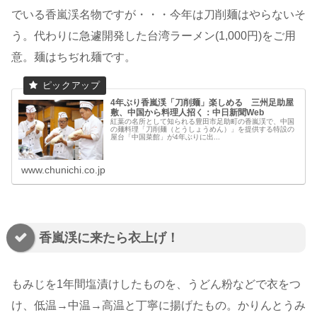
でいる香嵐渓名物ですが・・・今年は刀削麺はやらないそ
う。代わりに急遽開発した台湾ラーメン(1,000円)をご用
意。麺はちぢれ麺です。
4年ぶり香嵐渓「刀削麺」楽しめる 三州足助屋
敷、中国から料理人招く：中日新聞Web
紅葉の名所として知られる豊田市足助町の香嵐渓で、中国
の麺料理「刀削麺（とうしょうめん）」を提供する特設の
屋台「中国菜館」が4年ぶりに出...
www.chunichi.co.jp
香嵐渓に来たら衣上げ！
もみじを1年間塩漬けしたものを、うどん粉などで衣をつ
け、低温→中温→高温と丁寧に揚げたもの。かりんとうみ