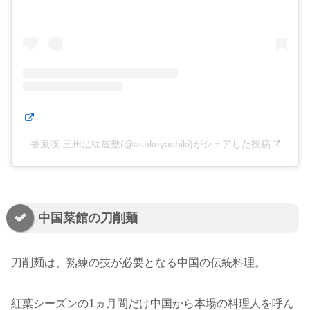
香嵐渓 三州足助屋敷(@asukeyashiki)がシェアした投稿
中国菜館の刀削麺
刀削麺は、熟練の技が必要となる中国の伝統料理。
紅葉シーズンの1ヵ月間だけ中国から本場の料理人を呼ん