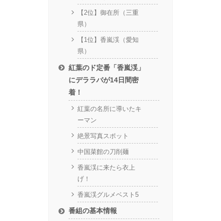
【2位】御在所（三重
県）
【1位】香嵐渓（愛知
県）
紅葉のド定番「香嵐渓」
にデララバが14日間密
着！
紅葉の名所に導いたキ
ーマン
絶景写真スポット
中国菜館の刀削麺
香嵐渓に来たら衣上
げ！
香嵐渓グルメベスト5
番組の基本情報