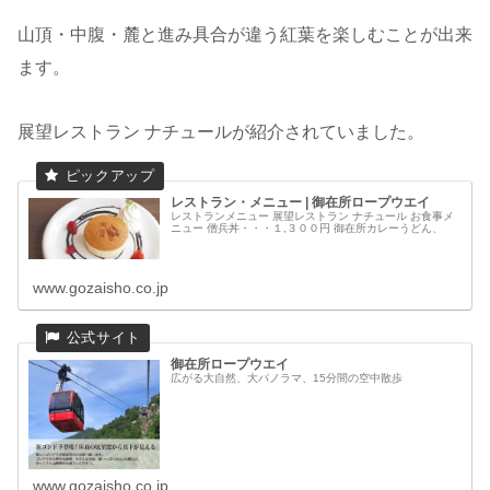
山頂・中腹・麓と進み具合が違う紅葉を楽しむことが出来
ます。
展望レストラン ナチュールが紹介されていました。
レストラン・メニュー | 御在所ロープウエイ
レストランメニュー 展望レストラン ナチュール お食事メ
ニュー 僧兵丼・・・１,３００円 御在所カレーうどん、
www.gozaisho.co.jp
御在所ロープウエイ
広がる大自然、大パノラマ、15分間の空中散歩
www.gozaisho.co.jp