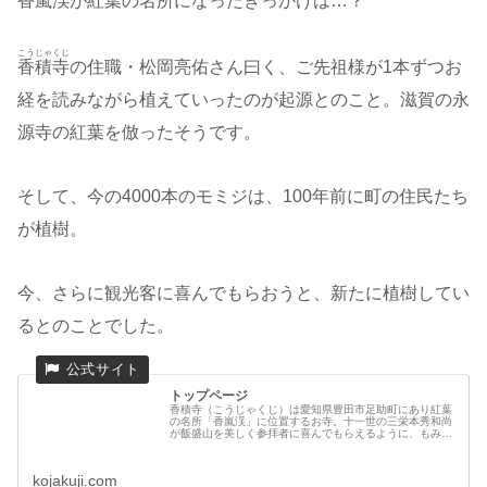
香嵐渓が紅葉の名所になったきっかけは…？
こうじゃくじ
香積寺
の住職・松岡亮佑さん曰く、ご先祖様が1本ずつお
経を読みながら植えていったのが起源とのこと。滋賀の永
源寺の紅葉を倣ったそうです。
そして、今の4000本のモミジは、100年前に町の住民たち
が植樹。
今、さらに観光客に喜んでもらおうと、新たに植樹してい
るとのことでした。
トップページ
香積寺（こうじゃくじ）は愛知県豊田市足助町にあり紅葉
の名所「香嵐渓」に位置するお寺。十一世の三栄本秀和尚
が飯盛山を美しく参拝者に喜んでもらえるように、もみじ
や杉を植えたのが香嵐渓のはじまりです。絵馬・お守り・
御朱印など、見所をご紹介いたしま...
kojakuji.com