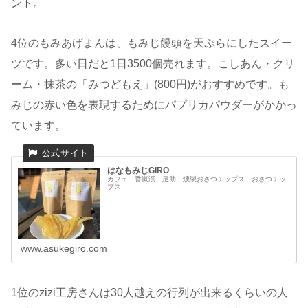
ント。
4位のもみあげまんは、もみじ饅頭を天ぷらにしたスイー
ツです。多い日だと1日3500個売れます。こしあん・クリ
ーム・抹茶の「みつどもえ」(800円)がおすすめです。も
みじの赤い色を表現するためにパプリカパウダーがかかっ
ています。
はなもみじGIRO
カフェ 香嵐渓 足助 燻製おさつチップス おさつチッ
プス
www.asukegiro.com
1位のzizi工房さんは30人越えの行列が出来るくらいの人