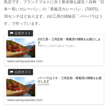
気店です。フランクフルトに次ぐ新名物も誕生！自称「日
本一長いカレーパン」の「香嵐渓カレーパン」(700円)。
30センチほどあります。zizi工房の姉妹店「バーバラはう
す」で作っています。
ZiZi工房 – 三州足助・香嵐渓の情報をお届けしま
す
手作りにこだわり ほんとうにおい...
www.sansyuasuke.com
バーバラはうす – 三州足助・香嵐渓の情報をお届
けします
since1995 ...
www.sansyuasuke.com