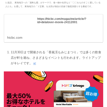
た造語。 東海地方への「過剰な愛」がテーマで、食べ物や名所など「〇〇をものすごく愛している
人たち」を通して、東海地方の「ド定番」を太田が独自の目線で徹底深掘りする番組です。
https://hicbc.com/magazine/article/?
id=delalover-movie-24112001
hicbc.com
11月30日まで開催される「香嵐渓もみじまつり」では多くの飲食
店が軒を連ね、さまざまなイベントも行われます。ライトアップ
がキレイです。
↩︎