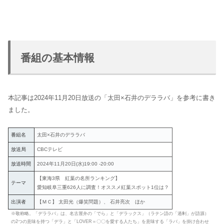
番組の基本情報
本記事は2024年11月20日放送の「太田×石井のデララバ」を参考に書き
ました。
番組名
太田×石井のデララバ
放送局
CBCテレビ
放送時間
2024年11月20日(水)19:00 -20:00
【東海3県 紅葉の名所ランキング】
テーマ
愛知岐阜三重626人に調査！オススメ紅葉スポット1位は？
出演者
【ＭＣ】 太田光（爆笑問題）、 石井亮次 ほか
※敬称略。「デララバ」は、名古屋弁の「でら」と「デラックス」（ラテン語の「過剰」が語源）
の2つの意味を持つ「デラ」と「LOVER＝〇〇を愛する人たち」を意味する「ラバ」を掛け合わせ