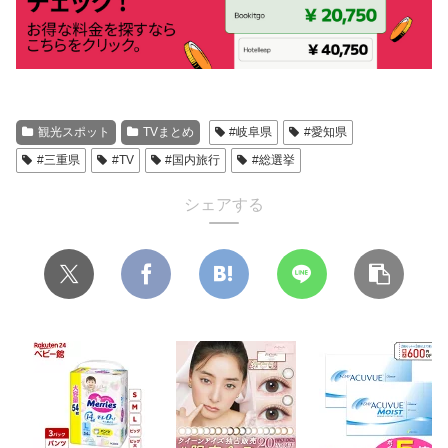
観光スポット
TVまとめ
#岐阜県
#愛知県
#三重県
#TV
#国内旅行
#総選挙
シェアする