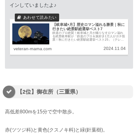
インしていましたよ♪
【岐阜城×月】歴史ロマン溢れる勝景｜秋に
行きたい絶景駅総選挙ベスト7
鉄道のプロ絶賛！岐阜城と月が織りなすロマン溢れ
る絶景岐阜駅が「鉄道のプロ＆旅好き1万人がガチ投
票！秋に行きたい絶景駅総選挙ベスト25」（テレビ
朝日系列、2024年11月4日放送）の7位にランクイ
ンしました！(ランキング結果ベスト25一覧はこ...
2024.11.04
veteran-mama.com
【2位】御在所（三重県）
高低差800mを15分で空中散歩。
赤(ツツジ科)と黄色(クスノキ科)と緑(針葉樹)。