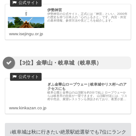
伊勢神宮
伊勢神宮の公式サイト。正式には「神宮」といい、2000年
の歴史を持つ日本人の「心のふるさと」です。内宮・外宮
の基本情報、参拝方法や見どころを紹介します。
www.isejingu.or.jp
【3位】金華山・岐阜城（岐阜県）
ぎふ金華山ロープウェー | 岐阜城やリス村へのア
クセスにも
岐阜公園と金華山の山頂駅を約3分で結ぶ ロープウェーか
らは岐阜市の街並が一望できます。 山頂駅付近には、リス
村や売店、展望レストランも併設されており、夜景が楽し
めるナイター営業期間もございます。
www.kinkazan.co.jp
↓岐阜城は秋に行きたい絶景駅総選挙でも7位にランク