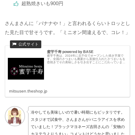
超熟焼きいも900円
さんまさんに「バナナや！」と言われるくらいトロッとし
た見た目で甘そうです。「ミニオン間違えるで、コレ！」
蜜芋千寿 powered by BASE
蜜芋千寿は、2024年に北千住でオープンした焼き芋屋で
す。全国のさつまいも農家から直接仕入れたさつまいもを
壺焼きでその美味しさを引き出すことにこだわっていま
す。また、さつまいもの素晴らしさを知ってもらうために
商品開発を行っております。中でも...
mitsusen.theshop.jp
冷やしても美味しいので暑い時期にもピッタリです。
スタジオで試食中、さんまさんがバニラアイスを求め
ていました！ブラックマヨネーズ吉田さんの「安物の
カステラよりうまい」コメントはどうかと思いました