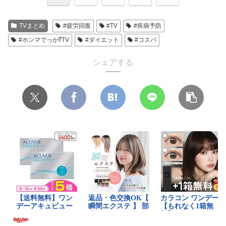
TVまとめ
#疲労回復
#TV
#疾病予防
#ホンマでっか⁉TV
#ダイエット
#コスパ
シェアする