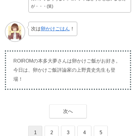
が・・・(笑)
次は
卵かけごはん
！
ROIROMの本多大夢さんは卵かけご飯がお好き。
今日は、卵かけご飯評論家の上野貴史先生も登
場！
次へ
1
2
3
4
5