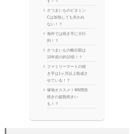
す！？
さつまいものビタミン
Cは加熱しても失われ
ない！？
海外では焼き芋に大行
列！？
さつまいもの輸出額は
10年前の約10倍！？
ファミリーマートの焼
き芋は1ヶ月以上熟成さ
せている！？
塚地オススメ！4時間壺
焼きの超熟焼きい
も！？