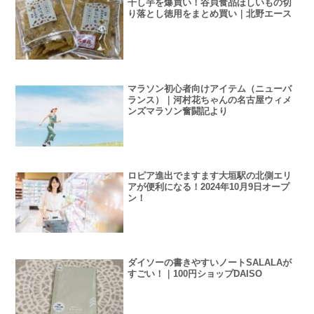
干し芋を爆買い！谷貝食品ほしいもの切
り落とし徳用をまとめ買い｜北野エース
マラソン初心者向けアイテム（ニューバ
ランス）｜河村花ちゃんの名古屋ウィメ
ンズマラソン奮闘記より
ロピア進出でますます大垣駅の北側エリ
アが便利になる！2024年10月9日オープ
ン！
ダイソーの書きやすいノートSALALAが
すごい！｜100円ショップDAISO