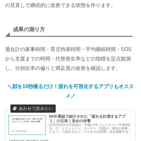
の見直しで継続的に改善できる状態を作ります。
成果の測り方
週合計の家事時間・育児拘束時間・平均睡眠時間・SOS
から支援までの時間・代替発生率などの指標を定点観測
し、分担比率の偏りと満足度の改善を確認します。
＼顔を10秒撮るだけ！疲れを可視化するアプリもオスス
メ／
NHK番組で紹介された「疲れを計測するアプ
リ」の正体｜攻めの休養
2025年8月21日放送の「午後LIVE ニュースーン 午後5時
台」の「トクシューン」コーナー『話題の「攻めの休養」
とは？』で紹介された、スマホで10秒間、顔を撮影するだ
けで疲れを点数化してくれるアプリの正体は、「カルテ
コ」です。家族が「ア...
veteran-mama.com