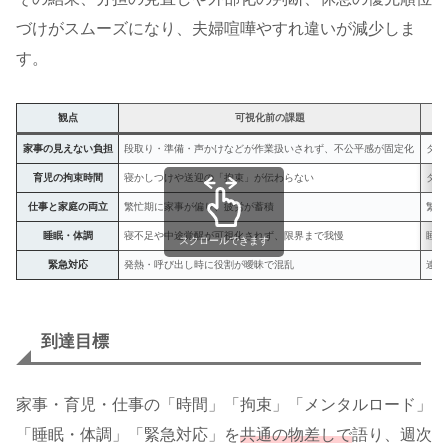
づけがスムーズになり、夫婦喧嘩やすれ違いが減少しま
す。
観点
可視化前の課題
家事の見えない負担
段取り・準備・声かけなどが作業扱いされず、不公平感が固定化
タス
育児の拘束時間
寝かしつけや送迎の「拘束」が伝わらない
タイ
仕事と家庭の両立
繁忙期に家事が偏り、疲労が蓄積
繁忙
睡眠・体調
寝不足や中途覚醒が可視化されず、限界まで我慢
睡眠
スクロールできます
緊急対応
発熱・呼び出し時に役割が曖昧で混乱
連絡
到達目標
家事・育児・仕事の「時間」「拘束」「メンタルロード」
「睡眠・体調」「緊急対応」を
共通の物差しで
語り、週次