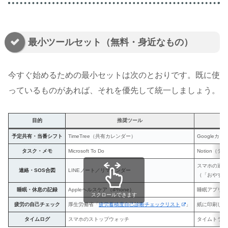
最小ツールセット（無料・身近なもの）
今すぐ始めるための最小セットは次のとおりです。既に使
っているものがあれば、それを優先して統一しましょう。
目的
推奨ツール
予定共有・当番シフト
TimeTree（共有カレンダー）
Googleカ
タスク・メモ
Microsoft To Do
Notion（
スマホの通知
連絡・SOS合図
LINEノート／リマインダー
（「おやすみ
睡眠・休息の記録
Appleヘルスケア（iPhone）
睡眠アプリ（A
スクロールできます
疲労の自己チェック
厚生労働省「
疲労蓄積度自己診断チェックリスト
」
紙に印刷して
タイムログ
スマホのストップウォッチ
タイムトラッ