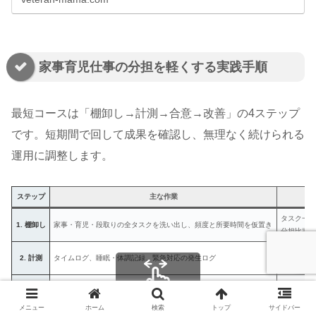
家事育児仕事の分担を軽くする実践手順
最短コースは「棚卸し→計測→合意→改善」の4ステップ
です。短期間で回して成果を確認し、無理なく続けられる
運用に調整します。
ステップ
主な作業
出
タスク一
1. 棚卸し
家事・育児・段取りの全タスクを洗い出し、頻度と所要時間を仮置き
分担比率
週次サマ
2. 計測
タイムログ、睡眠・体調記録、緊急対応の発生ログ
偏りの可
当番表
3. 合意
当番シフト、代替ルール、SOS合図、外部化の基準を決める
ルールカ
スクロールできます
メニュー
ホーム
検索
トップ
サイドバー
外部化方