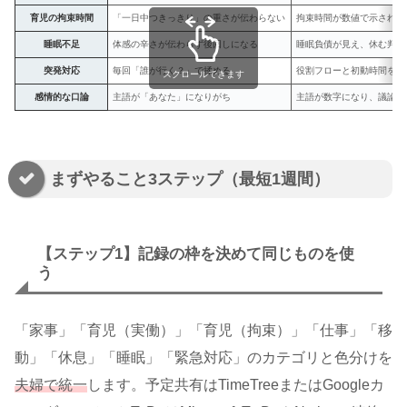
育児の拘束時間
「一日中つきっきり」の重さが伝わらない
拘束時間が数値で示され、
睡眠不足
体感の辛さが伝わらず後回しになる
睡眠負債が見え、休む判断
突発対応
毎回「誰が行く？」で揉める
役割フローと初動時間を基
スクロールできます
感情的な口論
主語が「あなた」になりがち
主語が数字になり、議論が
まずやること3ステップ（最短1週間）
【ステップ1】記録の枠を決めて同じものを使
う
「家事」「育児（実働）」「育児（拘束）」「仕事」「移
動」「休息」「睡眠」「緊急対応」のカテゴリと色分けを
夫婦で統一
します。予定共有はTimeTreeまたはGoogleカ