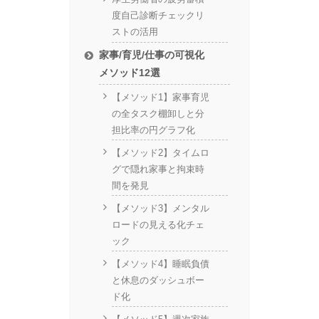
度自己診断チェックリ
ストの活用
家事/育児/仕事の可視化
メソッド12選
【メソッド1】家事育児
の全タスク棚卸しと分
担比率の円グラフ化
【メソッド2】タイムロ
グで隠れ家事と拘束時
間を発見
【メソッド3】メンタル
ロードの見える化チェ
ック
【メソッド4】睡眠負債
と休息のダッシュボー
ド化