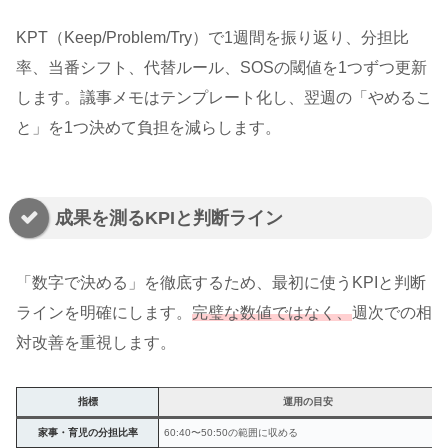
KPT（Keep/Problem/Try）で1週間を振り返り、分担比
率、当番シフト、代替ルール、SOSの閾値を1つずつ更新
します。議事メモはテンプレート化し、翌週の「やめるこ
と」を1つ決めて負担を減らします。
成果を測るKPIと判断ライン
「数字で決める」を徹底するため、最初に使うKPIと判断
ラインを明確にします。
完璧な数値ではなく、
週次での相
対改善を重視します。
指標
運用の目安
家事・育児の分担比率
60:40〜50:50の範囲に収める