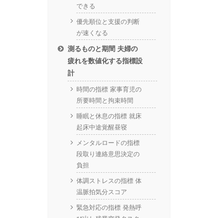
できる
優先順位と支援の判断
が速くなる
測るものと期間 夫婦の
疲れを数値化する指標設
計
時間の指標 家事育児の
所要時間と拘束時間
睡眠と休息の指標 就床
起床中途覚醒昼寝
メンタルロードの指標
段取り連絡意思決定の
負担
体調ストレスの指標 体
温脈拍気分スコア
緊急対応の指標 発熱呼