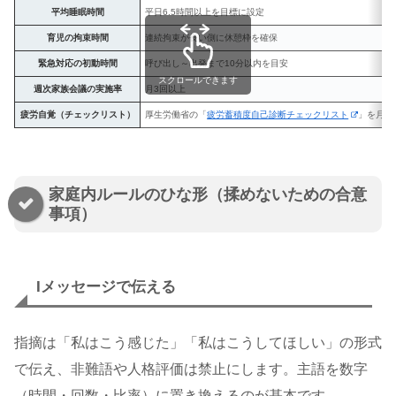
平均睡眠時間
平日6.5時間以上を目標に設定
育児の拘束時間
連続拘束が長い側に休憩枠を確保
緊急対応の初動時間
呼び出し～出発まで10分以内を目安
スクロールできます
週次家族会議の実施率
月3回以上
疲労自覚（チェックリスト）
厚生労働省の「
疲労蓄積度自己診断チェックリスト
」を月1
家庭内ルールのひな形（揉めないための合意
事項）
Iメッセージで伝える
指摘は「私はこう感じた」「私はこうしてほしい」の形式
で伝え、非難語や人格評価は禁止にします。主語を数字
（時間・回数・比率）に置き換えるのが基本です。