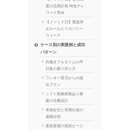
度の活用計画 時短テレ
ワーク育休
【メソッド12】緊急停
止ルールとリカバリー
ウィーク
ケース別の実践例と成功
パターン
共働きフルタイムの平
日夜の乗り切り方
ワンオペ育児からの脱
出プラン
シフト勤務夜勤あり家
庭の当番設計
単身赴任と長期出張の
遠隔分担
産前産後の負担ピーク