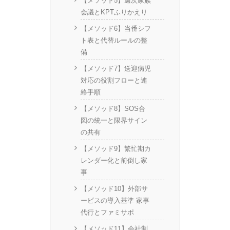
【メソッド5】週次家族
会議とKPTふりかえり
【メソッド6】当番シフ
ト表と代替ルールの整
備
【メソッド7】送迎病児
対応の役割フローと連
絡手順
【メソッド8】SOS合
図の統一と限界サイン
の共有
【メソッド9】繁忙期カ
レンダー化と前倒し家
事
【メソッド10】外部サ
ービスの導入基準 家事
代行とファミサポ
【メソッド11】会社制