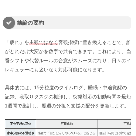
結論の要約
「疲れ」を
主観ではなく
客観指標に置き換えることで、誰
がどれだけ大変かを数字で共有できます。これにより、当
番シフトや代替ルールの合意がスムーズになり、日々のイ
レギュラーにも迷いなく対応可能になります。
具体的には、15分粒度のタイムログ、睡眠・中途覚醒の
記録、段取りタスクの棚卸し、突発対応の初動時間を最短
1週間で集計し、翌週の分担と支援の配分を更新します。
不公平感の正体
可視化前
可視化後
家事分担の不透明さ
感覚で「自分ばかりやっている」と感じる
週合計時間と比率で合意し