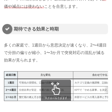
価や減点には使わない
ことを合意します。
期待できる効果と時期
多くの家庭で、1週目から意思決定が速くなり、2〜4週目
で分担の偏りが縮小、1〜3か月で突発対応の混乱が減る
効果が見られます。
経過日数
主な変化
合わせてやるこ
1週目
可視化の習慣化、口論の回数が減少
カテゴリ定義の微調整、記録の
2〜4週目
分担比率が安定、当番の抜け漏れが減る
KPTで「やめる家事」を決定、
1〜3か月
繁忙期の燃え尽き防止、突発時の初動が迅速化
外部サービスの導入基準と予算
スクロールできます