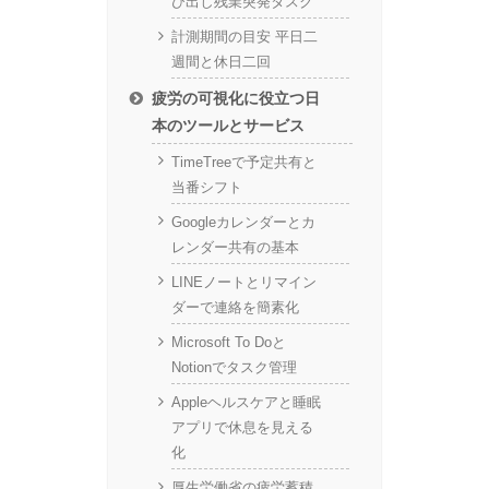
び出し残業突発タスク
計測期間の目安 平日二
週間と休日二回
疲労の可視化に役立つ日
本のツールとサービス
TimeTreeで予定共有と
当番シフト
Googleカレンダーとカ
レンダー共有の基本
LINEノートとリマイン
ダーで連絡を簡素化
Microsoft To Doと
Notionでタスク管理
Appleヘルスケアと睡眠
アプリで休息を見える
化
厚生労働省の疲労蓄積