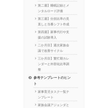
第二週】睡眠記録とメ
ンタルロード評価
第三週】分担比率の見
直しと当番シフト作成
第四週】家事代行や支
援の試験導入
二か月目】週次家族会
議で改善サイクル
三か月目】繁忙期カレ
ンダーと外部化比率調
整
参考テンプレートのヒン
ト
家事育児タスク一覧テ
ンプレート
家族会議アジェンダと