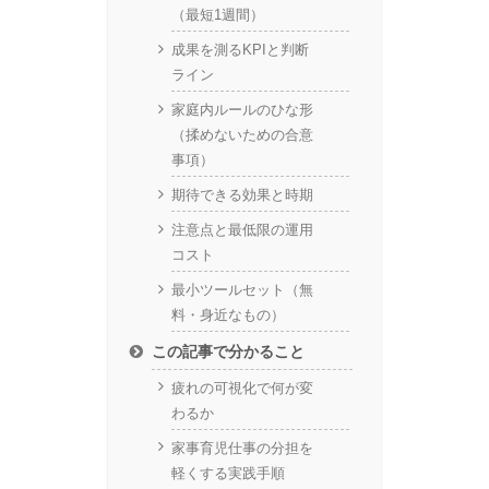
（最短1週間）
成果を測るKPIと判断
ライン
家庭内ルールのひな形
（揉めないための合意
事項）
期待できる効果と時期
注意点と最低限の運用
コスト
最小ツールセット（無
料・身近なもの）
この記事で分かること
疲れの可視化で何が変
わるか
家事育児仕事の分担を
軽くする実践手順