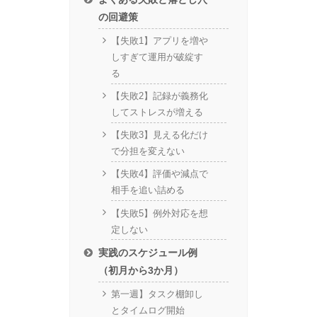
の回避策
【失敗1】アプリを増や
しすぎて運用が破綻す
る
【失敗2】記録が義務化
してストレスが増える
【失敗3】見える化だけ
で分担を変えない
【失敗4】評価や減点で
相手を追い詰める
【失敗5】例外対応を想
定しない
実践のスケジュール例
（初月から3か月）
第一週】タスク棚卸し
とタイムログ開始