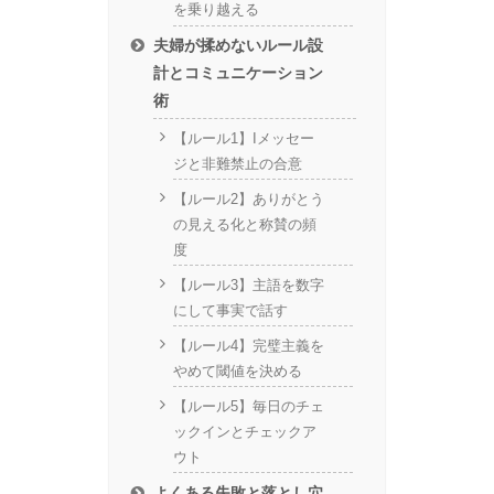
を乗り越える
夫婦が揉めないルール設
計とコミュニケーション
術
【ルール1】Iメッセー
ジと非難禁止の合意
【ルール2】ありがとう
の見える化と称賛の頻
度
【ルール3】主語を数字
にして事実で話す
【ルール4】完璧主義を
やめて閾値を決める
【ルール5】毎日のチェ
ックインとチェックア
ウト
よくある失敗と落とし穴