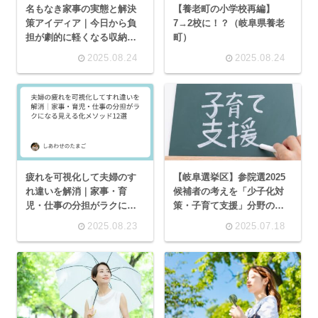
名もなき家事の実態と解決
【養老町の小学校再編】
策アイディア｜今日から負
7→2校に！？（岐阜県養老
担が劇的に軽くなる収納・
町）
動線術
2025.08.24
2025.08.24
疲れを可視化して夫婦のす
【岐阜選挙区】参院選2025
れ違いを解消｜家事・育
候補者の考えを「少子化対
児・仕事の分担がラクにな
策・子育て支援」分野の観
る見える化メソッド12選
点でまとめてみた
2025.08.23
2025.07.18