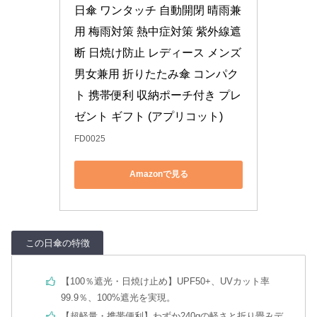
日傘 ワンタッチ 自動開閉 晴雨兼
用 梅雨対策 熱中症対策 紫外線遮
断 日焼け防止 レディース メンズ 
男女兼用 折りたたみ傘 コンパク
ト 携帯便利 収納ポーチ付き プレ
ゼント ギフト (アプリコット)
FD0025
Amazonで見る
この日傘の特徴
【100％遮光・日焼け止め】UPF50+、UVカット率
99.9％、100%遮光を実現。
【超軽量・携帯便利】わずか240gの軽さと折り畳みデ