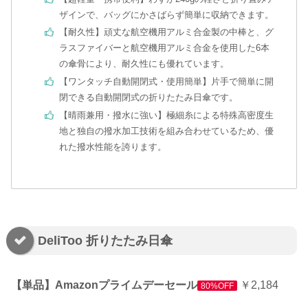
ザインで、バッグにかさばらず簡単に収納できます。
【耐久性】頑丈な航空機用アルミ合金製の中棒と、グ
ラスファイバーと航空機用アルミ合金を使用した6本
の傘骨により、耐久性にも優れています。
【ワンタッチ自動開閉式・使用簡単】片手で簡単に開
閉できる自動開閉式の折りたたみ日傘です。
【晴雨兼用・撥水に強い】極細糸による特殊高密度生
地と独自の撥水加工技術を組み合わせているため、優
れた撥水性能を誇ります。
DeliToo 折りたたみ日傘
【単品】Amazonプライムデーセール
￥2,184
80%OFF