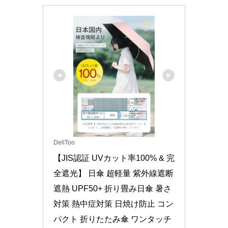
DeliToo
【JIS認証 UVカット率100% & 完
全遮光】 日傘 超軽量 紫外線遮断 
遮熱 UPF50+ 折り畳み日傘 暑さ
対策 熱中症対策 日焼け防止 コン
パクト 折りたたみ傘 ワンタッチ