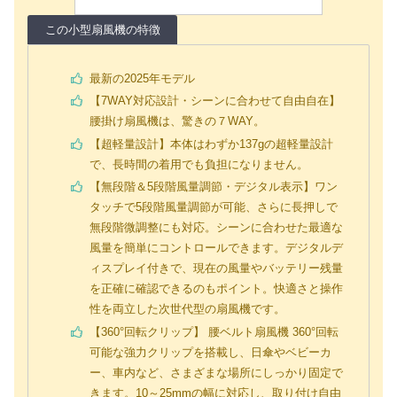
この小型扇風機の特徴
最新の2025年モデル
【7WAY対応設計・シーンに合わせて自由自在】
腰掛け扇風機は、驚きの７WAY。
【超軽量設計】本体はわずか137gの超軽量設計
で、長時間の着用でも負担になりません。
【無段階＆5段階風量調節・デジタル表示】ワン
タッチで5段階風量調節が可能、さらに長押しで
無段階微調整にも対応。シーンに合わせた最適な
風量を簡単にコントロールできます。デジタルデ
ィスプレイ付きで、現在の風量やバッテリー残量
を正確に確認できるのもポイント。快適さと操作
性を両立した次世代型の扇風機です。
【360°回転クリップ】 腰ベルト扇風機 360°回転
可能な強力クリップを搭載し、日傘やベビーカ
ー、車内など、さまざまな場所にしっかり固定で
きます。10～25mmの幅に対応し、取り付け自由