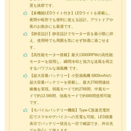
度も抜群です。
【多機能LEDライト付き】LEDライトを搭載し、
夜間や暗所でも便利に使える設計。アウトドアや
夜のお散歩にも最適です。
【静音設計】静音設計でモーター音を最小限に抑
え、使用時でも周囲を気にせず快適に過ごせま
す。
【高性能モーター搭載】最大13000RPMの高性能
モーターを採用し、瞬間冷却と強力な送風を両立
するパワフルな扇風機 です。
【超大容量バッテリー】小型扇風機 6800mAhの
超大容量バッテリーを搭載し、最大27時間連続
稼働を実現。弱風モードで約27時間、中風モー
ドで約13.5時間、強風モードで約6時間使用可能
です。
【モバイルバッテリー機能】Type-C急速充電対
応でスマホやデバイスへの充電も可能。LED残量
表示でバッテリー状況も一目で確認でき、外出先
でも安心して使えます。