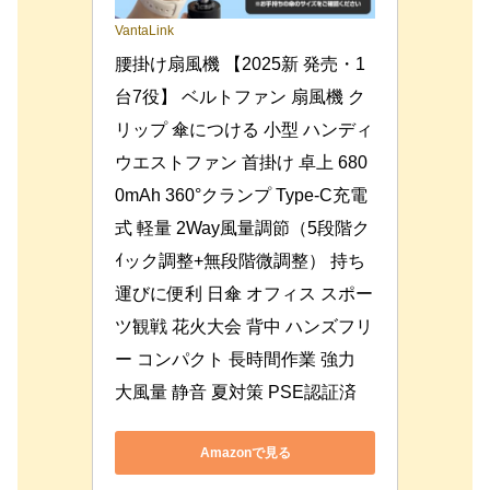
VantaLink
腰掛け扇風機 【2025新 発売・1
台7役】 ベルトファン 扇風機 ク
リップ 傘につける 小型 ハンディ 
ウエストファン 首掛け 卓上 680
0mAh 360°クランプ Type-C充電
式 軽量 2Way風量調節（5段階ク
ｲック調整+無段階微調整） 持ち
運びに便利 日傘 オフィス スポー
ツ観戦 花火大会 背中 ハンズフリ
ー コンパクト 長時間作業 強力 
大風量 静音 夏対策 PSE認証済
Amazonで見る