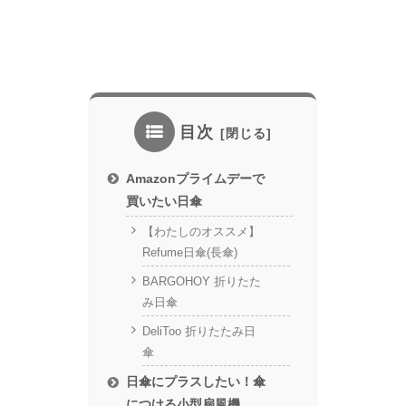
目次
Amazonプライムデーで
買いたい日傘
【わたしのオススメ】
Refume日傘(長傘)
BARGOHOY 折りたた
み日傘
DeliToo 折りたたみ日
傘
日傘にプラスしたい！傘
につける小型扇風機