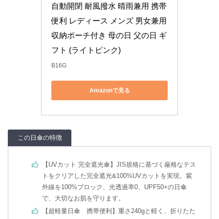
自動開閉 耐風撥水 晴雨兼用 携帯
便利 レディース メンズ 男女兼用 
収納ポーチ付き 母の日 父の日 ギ
フト (ライトピンク)
B16G
Amazonで見る
この日傘の特徴
【UVカット 完全遮光傘】JIS規格に基づく厳格なテス
トをクリアした完全遮光&100%UVカットを実現。紫
外線を100%ブロック、光透過率0、UPF50+の日傘
で、大切なお肌を守ります。
【超軽量日傘 携帯便利】重さ240gと軽く、折りたた