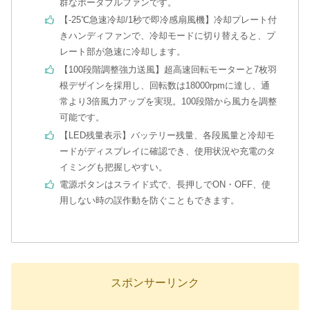
群なポータブルファンです。
【-25℃急速冷却/1秒で即冷感扇風機】冷却プレート付
きハンディファンで、冷却モードに切り替えると、プ
レート部が急速に冷却します。
【100段階調整強力送風】超高速回転モーターと7枚羽
根デザインを採用し、回転数は18000rpmに達し、通
常より3倍風力アップを実現。100段階から風力を調整
可能です。
【LED残量表示】バッテリー残量、各段風量と冷却モ
ードがディスプレイに確認でき、使用状況や充電のタ
イミングも把握しやすい。
電源ボタンはスライド式で、長押しでON・OFF、使
用しない時の誤作動を防ぐこともできます。
スポンサーリンク