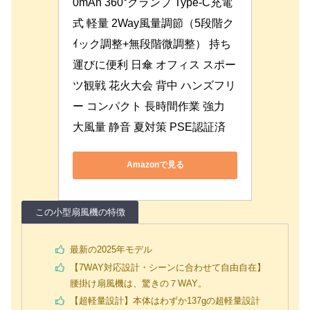
0mAh 360°クランプ Type-C充電
式 軽量 2Way風量調節（5段階ク
ｲック調整+無段階微調整） 持ち
運びに便利 日傘 オフィス スポー
ツ観戦 花火大会 背中 ハンズフリ
ー コンパクト 長時間作業 強力 
大風量 静音 夏対策 PSE認証済
Amazonで見る
この小型扇風機の特徴
最新の2025年モデル
【7WAY対応設計・シーンに合わせて自由自在】
腰掛け扇風機は、驚きの７WAY。
【超軽量設計】本体はわずか137gの超軽量設計