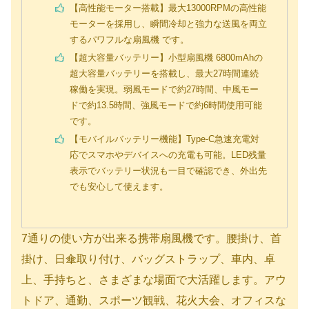
【高性能モーター搭載】最大13000RPMの高性能
モーターを採用し、瞬間冷却と強力な送風を両立
するパワフルな扇風機 です。
【超大容量バッテリー】小型扇風機 6800mAhの
超大容量バッテリーを搭載し、最大27時間連続
稼働を実現。弱風モードで約27時間、中風モー
ドで約13.5時間、強風モードで約6時間使用可能
です。
【モバイルバッテリー機能】Type-C急速充電対
応でスマホやデバイスへの充電も可能。LED残量
表示でバッテリー状況も一目で確認でき、外出先
でも安心して使えます。
7通りの使い方が出来る携帯扇風機です。腰掛け、首
掛け、日傘取り付け、バッグストラップ、車内、卓
上、手持ちと、さまざまな場面で大活躍します。アウ
トドア、通勤、スポーツ観戦、花火大会、オフィスな