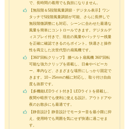
で、長時間の着用でも負担になりません。
【無段階＆5段階風量調節・デジタル表示】ワン
タッチで5段階風量調節が可能、さらに長押しで
無段階微調整にも対応。シーンに合わせた最適な
風量を簡単にコントロールできます。デジタルデ
ィスプレイ付きで、現在の風量やバッテリー残量
を正確に確認できるのもポイント。快適さと操作
性を両立した次世代型の扇風機です。
【360°回転クリップ】 腰ベルト扇風機 360°回転
可能な強力クリップを搭載し、日傘やベビーカ
ー、車内など、さまざまな場所にしっかり固定で
きます。10～25mmの幅に対応し、取り付け自由
度も抜群です。
【多機能LEDライト付き】LEDライトを搭載し、
夜間や暗所でも便利に使える設計。アウトドアや
夜のお散歩にも最適です。
【静音設計】静音設計でモーター音を最小限に抑
え、使用時でも周囲を気にせず快適に過ごせま
す。