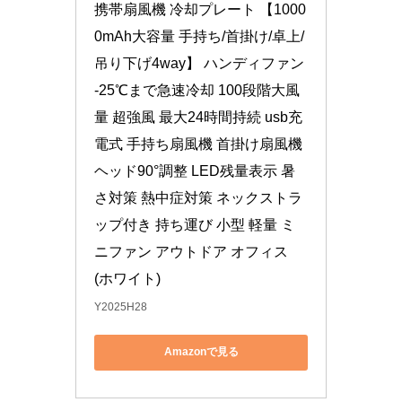
携帯扇風機 冷却プレート 【1000
0mAh大容量 手持ち/首掛け/卓上/
吊り下げ4way】 ハンディファン 
-25℃まで急速冷却 100段階大風
量 超強風 最大24時間持続 usb充
電式 手持ち扇風機 首掛け扇風機 
ヘッド90°調整 LED残量表示 暑
さ対策 熱中症対策 ネックストラ
ップ付き 持ち運び 小型 軽量 ミ
ニファン アウトドア オフィス 
(ホワイト)
Y2025H28
Amazonで見る