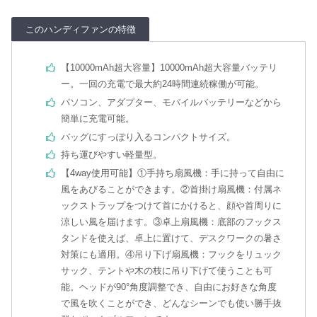
このハンディファンの特徴
【10000mAh超大容量】10000mAh超大容量バッテリ
ー。一回の充電で最大約24時間連続稼働が可能。
パソコン、アダプター、モバイルバッテリーなどから
簡単に充電可能。
バッグにすっぽり入るコンパクトサイズ。
持ち運びやすい軽量型。
【4way使用可能】①手持ち扇風機：手に持って自由に
風をあびることができます。②首掛け扇風機：付属ネ
ックストラップをつけて首にかけると、顔や首周りに
涼しい風を届けます。③卓上扇風機：底部のフックス
タンドを使えば、卓上に置けて、デスクワークの暑さ
対策にも適用。④吊り下げ扇風機：フックをリュック
サック、テントや木の枝に吊り下げて使うことも可
能。ヘッドが90°角度調整でき、自由にお好きな角度
で風を吹くことができ、どんなシーンでも使い勝手抜