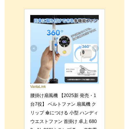
VantaLink
腰掛け扇風機 【2025新 発売・1
台7役】 ベルトファン 扇風機 ク
リップ 傘につける 小型 ハンディ 
ウエストファン 首掛け 卓上 680