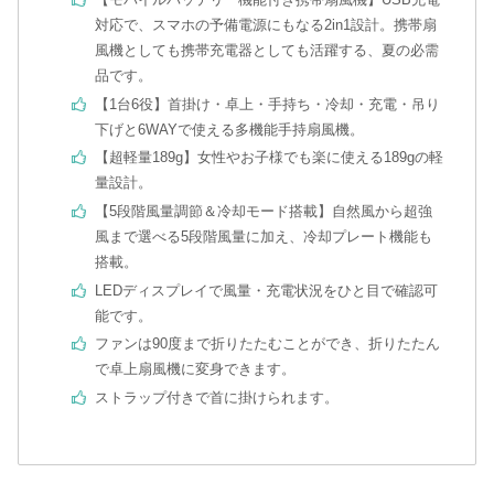
対応で、スマホの予備電源にもなる2in1設計。携帯扇
風機としても携帯充電器としても活躍する、夏の必需
品です。
【1台6役】首掛け・卓上・手持ち・冷却・充電・吊り
下げと6WAYで使える多機能手持扇風機。
【超軽量189g】女性やお子様でも楽に使える189gの軽
量設計。
【5段階風量調節＆冷却モード搭載】自然風から超強
風まで選べる5段階風量に加え、冷却プレート機能も
搭載。
LEDディスプレイで風量・充電状況をひと目で確認可
能です。
ファンは90度まで折りたたむことができ、折りたたん
で卓上扇風機に変身できます。
ストラップ付きで首に掛けられます。