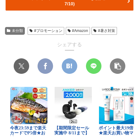
7/10)
未分類
#プロモーション
#Amazon
#暑さ対策
シェアする