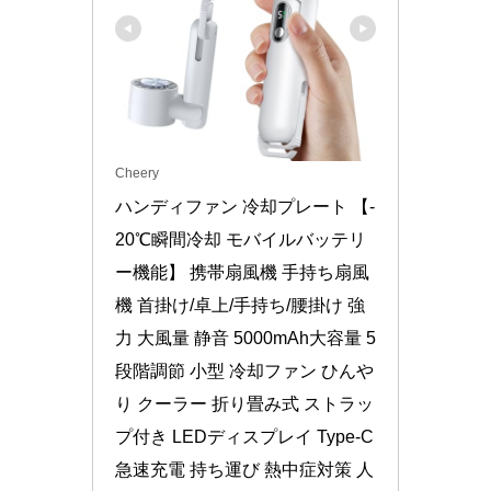
Cheery
ハンディファン 冷却プレート 【-
20℃瞬間冷却 モバイルバッテリ
ー機能】 携帯扇風機 手持ち扇風
機 首掛け/卓上/手持ち/腰掛け 強
力 大風量 静音 5000mAh大容量 5
段階調節 小型 冷却ファン ひんや
り クーラー 折り畳み式 ストラッ
プ付き LEDディスプレイ Type-C
急速充電 持ち運び 熱中症対策 人