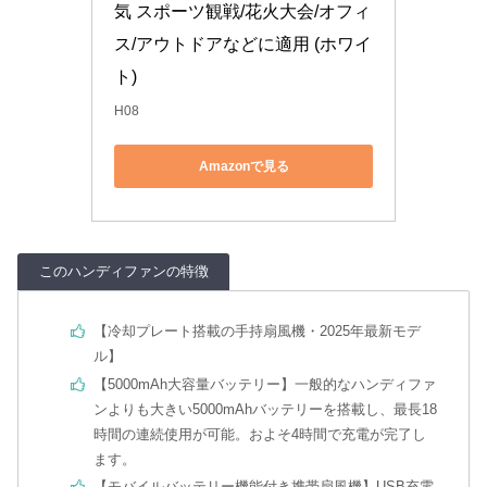
気 スポーツ観戦/花火大会/オフィ
ス/アウトドアなどに適用 (ホワイ
ト)
H08
Amazonで見る
このハンディファンの特徴
【冷却プレート搭載の手持扇風機・2025年最新モデ
ル】
【5000mAh大容量バッテリー】一般的なハンディファ
ンよりも大きい5000mAhバッテリーを搭載し、最長18
時間の連続使用が可能。およそ4時間で充電が完了し
ます。
【モバイルバッテリー機能付き携帯扇風機】USB充電