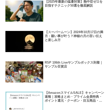
【2025年最新の猛暑対策】熱中症ゼロを
目指すテクニック50選を徹底解説
【スーパームーン】2024年10月17日の満
月：願い事が叶う？神秘の月の言い伝え
と楽しみ方
RSP 106th Liveサンプルボックス到着｜
サンプル百貨店
【AmazonスマイルSALE】キャンペーン
速報｜攻略まとめ・プライム会員特典・
ポイント還元・クーポン・目玉商品・タ
イムセール徹底解説