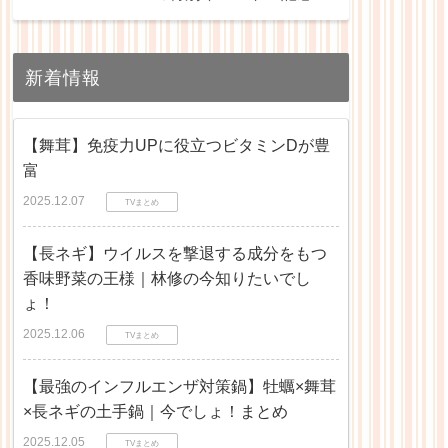
リスト
新着情報
【舞茸】免疫力UPに役立つビタミンDが豊
富
2025.12.07
TVまとめ
【長ネギ】ウイルスを撃退する成分をもつ
香味野菜の王様｜林修の今知りたいでし
ょ！
2025.12.06
TVまとめ
【最強のインフルエンザ対策鍋】牡蠣×舞茸
×長ネギの土手鍋｜今でしょ！まとめ
2025.12.05
TVまとめ