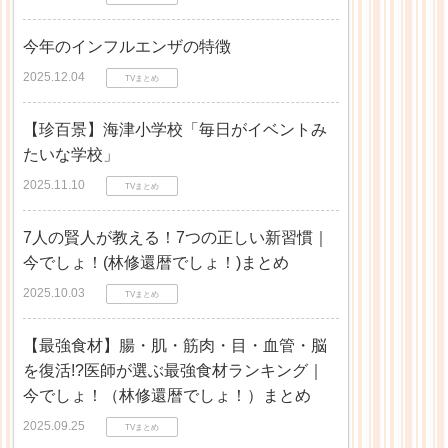
今年のインフルエンザの特徴
2025.12.04
TVまとめ
【珍百景】海津小学校「毎日がイベントみ
たいな学校」
2025.11.10
TVまとめ
7人の賢人が教える！7つの正しい新習慣｜
今でしょ！(林修還暦でしょ！)まとめ
2025.10.03
TVまとめ
【最強食材】腸・肌・筋肉・目・血管・脳
を復活!?医師が選ぶ最強食材ランキング｜
今でしょ！（林修還暦でしょ！）まとめ
2025.09.25
TVまとめ