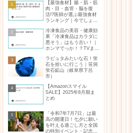
【最強食材】腸・肌・筋
肉・目・血管・脳を復
活!?医師が選ぶ最強食材
ランキング｜今でしょ！
（林修還暦でしょ！）ま
冷凍食品の美容・健康効
とめ
果「冷凍食品はカラダに
悪そう」はもう古い！｜
ホンマでっか！？TVまと
め
ラピュタみたいな石！蛍
石を拾いに行こう｜笹洞
蛍石鉱山（岐阜県下呂
市）
【Amazonスマイル
SALE】2025年8月期ま
とめ
「令和7年7月7日」は最
高の開運日！七夕に願い
を叶える過ごし方と全国
の特別イベント・記念日