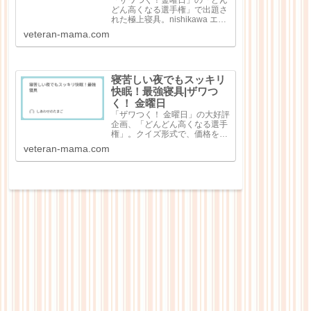
「ザワつく！金曜日」の「どん
どん高くなる選手権」で出題さ
れた極上寝具。nishikawa エア
ー4DXピロー（3万7400円）極
veteran-mama.com
細和紙糸コットン レディース
パジャマ（8万8000円）シルキ
ークチュール（シングル）（45
万6500円）純日本...
寝苦しい夜でもスッキリ
快眠！最強寝具|ザワつ
く！ 金曜日
「ザワつく！ 金曜日」の大好評
企画、「どんどん高くなる選手
権」。クイズ形式で、価格を当
てる大人気企画で出題回数を重
veteran-mama.com
ねるごとにどんどん高額な商品
が出てくる点が特徴なのです
が、今回は「快眠！最強寝
具」。寝苦しい夜の心強いお供
として寝具4点が紹介...