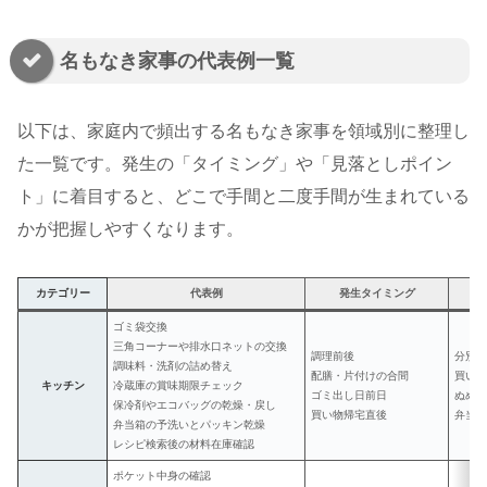
名もなき家事の代表例一覧
以下は、家庭内で頻出する名もなき家事を領域別に整理し
た一覧です。発生の「タイミング」や「見落としポイン
ト」に着目すると、どこで手間と二度手間が生まれている
かが把握しやすくなります。
カテゴリー
代表例
発生タイミング
ゴミ袋交換
三角コーナーや排水口ネットの交換
調理前後
分別
調味料・洗剤の詰め替え
配膳・片付けの合間
買い
キッチン
冷蔵庫の賞味期限チェック
ゴミ出し日前日
ぬめ
保冷剤やエコバッグの乾燥・戻し
買い物帰宅直後
弁当
弁当箱の予洗いとパッキン乾燥
レシピ検索後の材料在庫確認
ポケット中身の確認