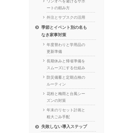
ワンオペを避けるサポ
ートの頼み方
外注とサブスクの活用
季節とイベント別の名も
なき家事対策
年度替わりと学用品の
更新準備
長期休みと帰省準備を
スムーズにする仕組み
防災備蓄と定期点検の
ルーティン
花粉と梅雨と台風シー
ズンの対策
年末のリセット計画と
粗大ごみ手配
失敗しない導入ステップ