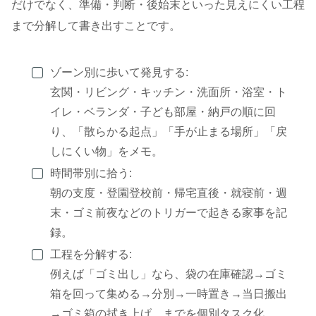
だけでなく、準備・判断・後始末といった見えにくい工程
まで分解して書き出すことです。
ゾーン別に歩いて発見する:
玄関・リビング・キッチン・洗面所・浴室・ト
イレ・ベランダ・子ども部屋・納戸の順に回
り、「散らかる起点」「手が止まる場所」「戻
しにくい物」をメモ。
時間帯別に拾う:
朝の支度・登園登校前・帰宅直後・就寝前・週
末・ゴミ前夜などのトリガーで起きる家事を記
録。
工程を分解する:
例えば「ゴミ出し」なら、袋の在庫確認→ゴミ
箱を回って集める→分別→一時置き→当日搬出
→ゴミ箱の拭き上げ、までを個別タスク化。