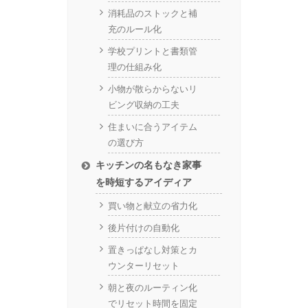
消耗品のストックと補
充のルール化
学校プリントと書類管
理の仕組み化
小物が散らからないリ
ビング収納の工夫
住まいに合うアイテム
の選び方
キッチンの名もなき家事
を時短するアイディア
買い物と献立の省力化
後片付けの自動化
置きっぱなし対策とカ
ウンターリセット
朝と夜のルーティン化
でリセット時間を固定