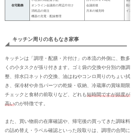
在宅勤務
オンライン会議前の周辺片付け
会議前後
段ボ
消耗品の発注
月末の補充時
イン
機器の充電・配線整理
キッチン周りの名もなき家事
キッチンは「調理・配膳・片付け」の本流の外側に、数多
くの小タスクが張り付きます。ゴミ袋の交換や分別の微調
整、排水口ネットの交換、油はねやコンロ周りのちょい拭
き、保冷材や弁当パーツの乾燥・収納、冷蔵庫の賞味期限
チェックと食材の前取りなど、どれも
短時間ですが頻度が
高い
のが特徴です。
また、買い物前の在庫確認や、帰宅後の買ってきた調味料
の詰め替え・ラベル確認といった段取りは、調理の合間に