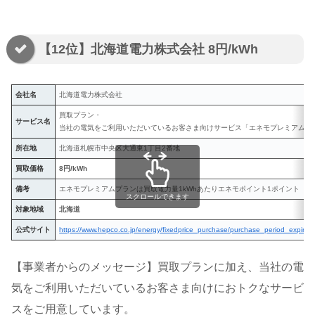
【12位】北海道電力株式会社 8円/kWh
会社名
北海道電力株式会社
買取プラン・
サービス名
当社の電気をご利用いただいているお客さま向けサービス「エネモプレミアムプ
所在地
北海道札幌市中央区大通東1丁目2番地
買取価格
8円/kWh
備考
エネモプレミアムプランは買取電力量1kWhあたりエネモポイント1ポイント（1
スクロールできます
対象地域
北海道
公式サイト
https://www.hepco.co.jp/energy/fixedprice_purchase/purchase_period_expired.
【事業者からのメッセージ】買取プランに加え、当社の電
気をご利用いただいているお客さま向けにおトクなサービ
スをご用意しています。