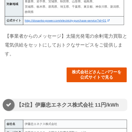
青森県、岩手県、宮城県、秋田県、山形県、福島県、
対象地域
茨城県、栃木県、群馬県、埼玉県、千葉県、東京都、神奈川県、新潟県、
静岡県
公式サイト
http://dosanko-power.com/electricity-purchase-service?id=01
【事業者からのメッセージ】太陽光発電の余剰電力買取と
電気供給をセットにしておトクなサービスをご提供しま
す。
株式会社どさんこパワーを
公式サイトで見る
【2位】伊藤忠エネクス株式会社 11円/kWh
会社名
伊藤忠エネクス株式会社