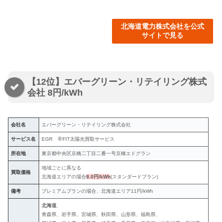
北海道電力株式会社を公式
サイトで見る
【12位】エバーグリーン・リテイリング株式
会社 8円/kWh
会社名
エバーグリーン・リテイリング株式会社
サービス名
EGR 卒FIT太陽光買取サービス
所在地
東京都中央区京橋二丁目二番一号京橋エドグラン
地域ごとに異なる
買取価格
北海道エリアの場合
8.0円/kWh
(スタンダードプラン)
備考
プレミアムプランの場合、北海道エリア11円/kWh
北海道
、
青森県、岩手県、宮城県、秋田県、山形県、福島県、