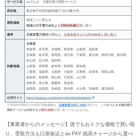
サービス名
auでんき 太陽光電力買取サービス
所在地
東京都千代田区飯田橋3丁目10番10号
地域ごとに異なる
買取価格
地域の大手電力会社より
1円/kWh高く
買い取り
備考
北海道電力管内
の場合は、
北海道電力より1円/kWh高く買い取り
北海道
、
青森県、岩手県、宮城県、秋田県、山形県、福島県、
茨城県、栃木県、群馬県、埼玉県、千葉県、東京都、神奈川県、新潟県、
富山県、石川県、福井県、
対象地域
山梨県、長野県、岐阜県、静岡県、愛知県、
三重県、滋賀県、京都府、大阪府、兵庫県、奈良県、和歌山県、
鳥取県、島根県、岡山県、広島県、山口県、
徳島県、香川県、愛媛県、高知県、
福岡県、佐賀県、長崎県、熊本県、大分県、宮崎県、鹿児島県
公式サイト
https://www.au.com/energy/denki/solarkaitori/
※2024年9月時点での卒FIT買取価格は、
北海道電力8円 / kWh
なので、この
auでんき太陽光電力
買取サービスを利用すると
9円 / kWh
で買い取ってもらえますね。
【事業者からのメッセージ】誰でもおトクな価格で買い取
り、受取方法も口座振込とau PAY 残高チャージから選べ