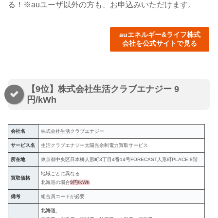
る！※auユーザ以外の方も、お申込みいただけます。
auエネルギー&ライフ株式
会社を公式サイトで見る
【9位】株式会社生活クラブエナジー 9
円/kWh
会社名
株式会社生活クラブエナジー
サービス名
生活クラブエナジー太陽光余剰電力買取サービス
所在地
東京都中央区日本橋人形町3丁目4番14号FORECAST人形町PLACE 8階
地域ごとに異なる
買取価格
北海道の場合
9円/kWh
備考
組合員コードが必要
北海道
、