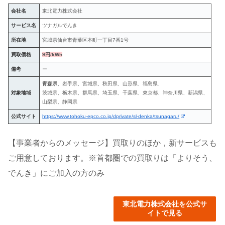
会社名
東北電力株式会社
サービス名
ツナガルでんき
所在地
宮城県仙台市青葉区本町一丁目7番1号
買取価格
9円/kWh
備考
ー
青森県
、岩手県、宮城県、秋田県、山形県、福島県、
対象地域
茨城県、栃木県、群馬県、埼玉県、千葉県、東京都、神奈川県、新潟県、
山梨県、静岡県
公式サイト
https://www.tohoku-epco.co.jp/dprivate/sl-denka/tsunagaru/
【事業者からのメッセージ】買取りのほか，新サービスも
ご用意しております。※首都圏での買取りは「よりそう、
でんき」にご加入の方のみ
東北電力株式会社を公式サ
イトで見る