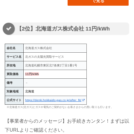
で見る
【2位】北海道ガス株式会社 11円/kWh
会社名
北海道ガス株式会社
サービス名
北ガスの太陽光買取サービス
所在地
北海道札幌市東区北7条東2丁目1番1号
買取価格
11円/kWh
備考
－
対象地域
北海道
公式サイト
https://denki.hokkaido-gas.co.jp/after_fit/
※北海道ガス(北ガス)とガスや電気のご契約がないお客さまからの買い取りも行います。
【事業者からのメッセージ】お手続きカンタン！まずは以
下URLよりご確認ください。