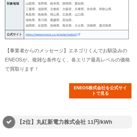
対象地域
山梨県、長野県、岐阜県、静岡県、愛知県、
三重県、滋賀県、京都府、大阪府、兵庫県、奈良県、和歌山県、
鳥取県、島根県、岡山県、広島県、山口県、
徳島県、香川県、愛媛県、高知県、
福岡県、佐賀県、長崎県、熊本県、大分県、宮崎県、鹿児島県
公式サイト
https://www.eneos.co.jp/solar-kaitori/
【事業者からのメッセージ】エネゴリくんでお馴染みの
ENEOSが、複雑な条件なく、各エリア最高レベルの価格
で買取ります！
ENEOS株式会社を公式サイ
トで見る
【2位】丸紅新電力株式会社 11円/kWh