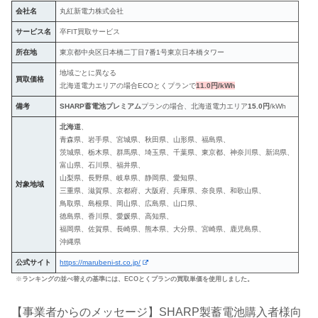
会社名
丸紅新電力株式会社
サービス名
卒FIT買取サービス
所在地
東京都中央区日本橋二丁目7番1号東京日本橋タワー
地域ごとに異なる
買取価格
北海道電力エリアの場合ECOとくプランで
11.0円/kWh
備考
SHARP蓄電池プレミアム
プランの場合、北海道電力エリア
15.0円
/kWh
北海道
、
青森県、岩手県、宮城県、秋田県、山形県、福島県、
茨城県、栃木県、群馬県、埼玉県、千葉県、東京都、神奈川県、新潟県、
富山県、石川県、福井県、
山梨県、長野県、岐阜県、静岡県、愛知県、
対象地域
三重県、滋賀県、京都府、大阪府、兵庫県、奈良県、和歌山県、
鳥取県、島根県、岡山県、広島県、山口県、
徳島県、香川県、愛媛県、高知県、
福岡県、佐賀県、長崎県、熊本県、大分県、宮崎県、鹿児島県、
沖縄県
公式サイト
https://marubeni-st.co.jp/
※
ランキングの並べ替えの基準には、ECOとくプランの買取単価を使用しました。
【事業者からのメッセージ】SHARP製蓄電池購入者様向