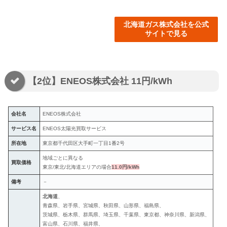
北海道ガス株式会社を公式
サイトで見る
【2位】ENEOS株式会社 11円/kWh
会社名
ENEOS株式会社
サービス名
ENEOS太陽光買取サービス
所在地
東京都千代田区大手町一丁目1番2号
地域ごとに異なる
買取価格
東京/東北/北海道エリアの場合
11.0円/kWh
備考
－
北海道
、
青森県、岩手県、宮城県、秋田県、山形県、福島県、
茨城県、栃木県、群馬県、埼玉県、千葉県、東京都、神奈川県、新潟県、
富山県、石川県、福井県、