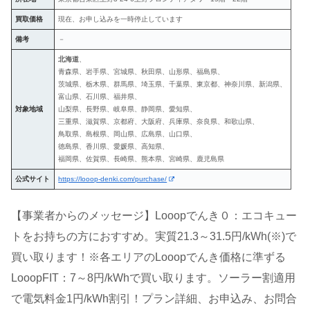
買取価格
現在、お申し込みを一時停止しています
備考
－
北海道
、
青森県、岩手県、宮城県、秋田県、山形県、福島県、
茨城県、栃木県、群馬県、埼玉県、千葉県、東京都、神奈川県、新潟県、
富山県、石川県、福井県、
対象地域
山梨県、長野県、岐阜県、静岡県、愛知県、
三重県、滋賀県、京都府、大阪府、兵庫県、奈良県、和歌山県、
鳥取県、島根県、岡山県、広島県、山口県、
徳島県、香川県、愛媛県、高知県、
福岡県、佐賀県、長崎県、熊本県、宮崎県、鹿児島県
公式サイト
https://looop-denki.com/purchase/
【事業者からのメッセージ】Looopでんき０：エコキュー
トをお持ちの方におすすめ。実質21.3～31.5円/kWh(※)で
買い取ります！※各エリアのLooopでんき価格に準ずる
LooopFIT：7～8円/kWhで買い取ります。ソーラー割適用
で電気料金1円/kWh割引！プラン詳細、お申込み、お問合