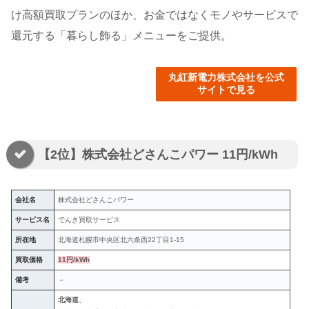
け高額買取プランのほか、お金ではなくモノやサービスで
還元する「暮らし飾る」メニューをご提供。
丸紅新電力株式会社を公式
サイトで見る
【2位】株式会社どさんこパワー 11円/kWh
会社名
株式会社どさんこパワー
サービス名
でんき買取サービス
所在地
北海道札幌市中央区北六条西22丁目1-15
買取価格
11円/kWh
備考
－
北海道
、