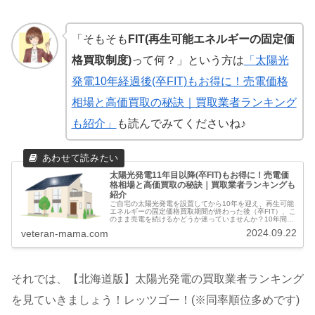
「そもそも
FIT(再生可能エネルギーの固定価
格買取制度)
って何？」という方は
「太陽光
発電10年経過後(卒FIT)もお得に！売電価格
相場と高価買取の秘訣｜買取業者ランキング
も紹介」
も読んでみてくださいね♪
太陽光発電11年目以降(卒FIT)もお得に！売電価
格相場と高価買取の秘訣｜買取業者ランキングも
紹介
ご自宅の太陽光発電を設置してから10年を迎え、再生可能
エネルギーの固定価格買取期間が終わった後（卒FIT）、こ
のまま売電を続けるかどうか迷っていませんか？10年間頑
張ってくれたご自宅の太陽光発電システム、次の10年も賢
2024.09.22
veteran-mama.com
く活用したいですよね。...
それでは、【北海道版】太陽光発電の買取業者ランキング
を見ていきましょう！レッツゴー！(※同率順位多めです)