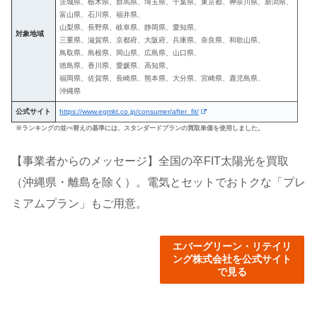
茨城県、栃木県、群馬県、埼玉県、千葉県、東京都、神奈川県、新潟県、
富山県、石川県、福井県、
山梨県、長野県、岐阜県、静岡県、愛知県、
対象地域
三重県、滋賀県、京都府、大阪府、兵庫県、奈良県、和歌山県、
鳥取県、島根県、岡山県、広島県、山口県、
徳島県、香川県、愛媛県、高知県、
福岡県、佐賀県、長崎県、熊本県、大分県、宮崎県、鹿児島県、
沖縄県
公式サイト
https://www.egmkt.co.jp/consumer/after_fit/
※ランキングの並べ替えの基準には、スタンダードプランの買取単価を使用しました。
【事業者からのメッセージ】全国の卒FIT太陽光を買取
（沖縄県・離島を除く）。電気とセットでおトクな「プレ
ミアムプラン」もご用意。
エバーグリーン・リテイリ
ング株式会社を公式サイト
で見る