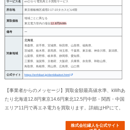
サービス名
enひかり電気再エネ買取サービス
所在地
東京都板橋区成増2-17-10タカスビル6階
地域ごとに異なる
買取価格
東北電力管内の場合
12.8円/kWh
備考
ー
北海道
、
青森県、岩手県、宮城県、秋田県、山形県、福島県、
茨城県、栃木県、群馬県、埼玉県、千葉県、東京都、神奈川県、新潟県、
対象地域
山梨県、長野県、岐阜県、静岡県、愛知県、
三重県、滋賀県、京都府、大阪府、兵庫県、奈良県、和歌山県、
鳥取県、島根県、岡山県、広島県、山口県
公式サイト
https://enhikari.jp/denkikaitori.html
【事業者からのメッセージ】買取金額最高値水準、kWhあ
たり北海道12.8円東京14.6円東北12.5円中部・関西・中国
エリア11円で再エネ電力を買取ります。詳細はHPにて。
株式会社縁人を公式サイト