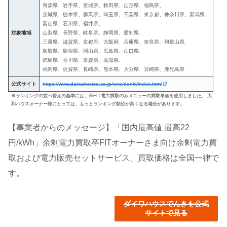
青森県、岩手県、宮城県、秋田県、山形県、福島県、
茨城県、栃木県、群馬県、埼玉県、千葉県、東京都、神奈川県、新潟県、
富山県、石川県、福井県、
対象地域
山梨県、長野県、岐阜県、静岡県、愛知県、
三重県、滋賀県、京都府、大阪府、兵庫県、奈良県、和歌山県、
鳥取県、島根県、岡山県、広島県、山口県、
徳島県、香川県、愛媛県、高知県、
福岡県、佐賀県、長崎県、熊本県、大分県、宮崎県、鹿児島県
公式サイト
https://www.daiwahouse.co.jp/ene/denki/index.html
※ランキングの並べ替えの基準には、卒FIT電力買取のみメニューの買取単価を使用しました。 大
和ハウスオーナー様にとっては、もっとランキング順位が高くなる場合があります。
【事業者からのメッセージ】「国内最高値 最高22
円/kWh」余剰電力買取卒FITオーナーさま向け余剰電力買
取および電力販売セットサービス。買取価格は全国一律で
す。
ダイワハウスでんきを公式
サイトで見る