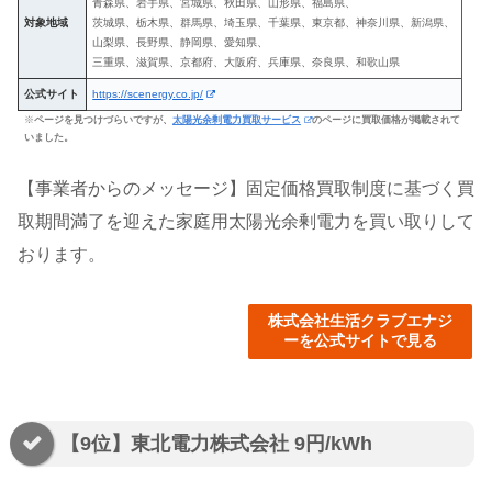
青森県、岩手県、宮城県、秋田県、山形県、福島県、
対象地域
茨城県、栃木県、群馬県、埼玉県、千葉県、東京都、神奈川県、新潟県、
山梨県、長野県、静岡県、愛知県、
三重県、滋賀県、京都府、大阪府、兵庫県、奈良県、和歌山県
公式サイト
https://scenergy.co.jp/
※
ページを見つけづらいですが、
太陽光余剰電力買取サービス
のページに買取価格が掲載されて
いました。
【事業者からのメッセージ】固定価格買取制度に基づく買
取期間満了を迎えた家庭用太陽光余剰電力を買い取りして
おります。
株式会社生活クラブエナジ
ーを公式サイトで見る
【9位】東北電力株式会社 9円/kWh