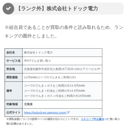
【ランク外】株式会社トドック電力
※組合員であることが買取の条件と読み取れるため、ラン
キングの圏外としました。
会社名
株式会社トドック電力
サービス名
卒FITでんき買い取り
所在地
北海道札幌市中央区北八条西18丁目35-100エアリービル7F
買取価格
11円/kWh(コープのでんきをご利用の方)
コープのでんき＋ガスをご利用の方13.5円/kWh
備考
コープのでんき＋灯油をご利用の方13.5円/kWh
コープのでんき＋ガス＋灯油をご利用の方15円/kWh
対象地域
北海道
公式サイト
https://todock-ep.sapporo.coop/
※買取金額についての説明ページの場所が分かりにくいですが、
エネコープ申込書08
に買い取り
額の記載がありました。