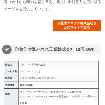
電力会社から契約を切り替え、新たに余剰電力を買い取る
サービスを提供しています。
伊藤忠エネクス株式会社を
公式サイトで見る
【7位】大和ハウス工業株式会社 10円/kWh
会社名
大和ハウス工業株式会社
サービス名
ダイワハウスでんき
所在地
大阪府大阪市北区梅田3丁目3番5号
買取価格
10.0円/kWh
ダイワハウスオーナーさまPREMIUMプラン：11.5円/kWh
備考
1
ダイワハウスオーナーさまPREMIUM蓄電池プラン(2年間)：22.0円/kWh
北海道
、