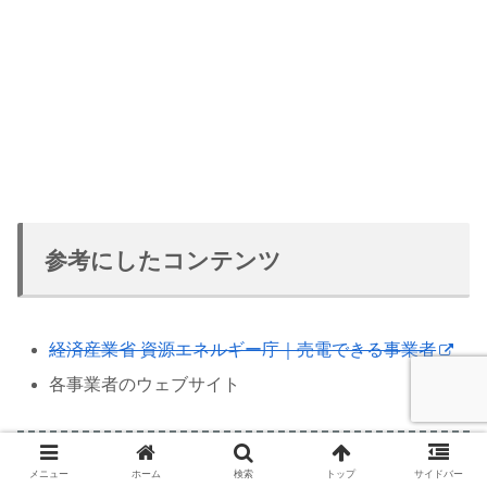
参考にしたコンテンツ
経済産業省 資源エネルギー庁｜売電できる事業者
各事業者のウェブサイト
※
太陽光発電の買取業者ランキング(北海道版)
の章
メニュー
ホーム
検索
トップ
サイドバー