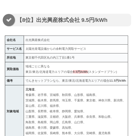
【8位】出光興産株式会社 9.5円/kWh
会社名
出光興産株式会社
サービス名
太陽光発電設備からの余剰電力買取サービス
所在地
東京都千代田区丸の内三丁目1番1号
地域ごとに異なる
買取価格
東京/東北/北海道電力エリアの場合
9.5円/kWh
(スタンダードプラン)
備考
でんきセットプランなら、東京/東北/北海道電力エリアの場合
11.5円/kWh
北海道
、
青森県、岩手県、宮城県、秋田県、山形県、福島県、
茨城県、栃木県、群馬県、埼玉県、千葉県、東京都、神奈川県、新潟県、
富山県、石川県、福井県、
対象地域
山梨県、長野県、岐阜県、静岡県、愛知県、
三重県、滋賀県、京都府、大阪府、兵庫県、奈良県、和歌山県、
鳥取県、島根県、岡山県、広島県、山口県、
徳島県、香川県、愛媛県、高知県、
福岡県、佐賀県、長崎県、熊本県、大分県、宮崎県、鹿児島県