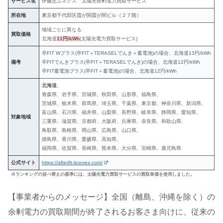
サービス名
伊藤忠エネクス 太陽光余剰電力買取サービス
所在地
東京都千代田区霞が関霞が関ビル（２７階）
地域ごとに異なる
買取価格
北海道
11円/kWh
(太陽光電力買取サービス)
卒FIT Wプラス(卒FIT＋TERASELでんき＋蓄電池)の場合、北海道13円/kWh
備考
卒FITでんきプラス(卒FIT＋TERASELでんき)の場合、北海道12円/kWh
卒FIT蓄電池プラス(卒FIT＋蓄電池)の場合、北海道12円/kWh
北海道
、
青森県、岩手県、宮城県、秋田県、山形県、福島県、
茨城県、栃木県、群馬県、埼玉県、千葉県、東京都、神奈川県、新潟県、
富山県、石川県、福井県、山梨県、長野県、岐阜県、静岡県、愛知県、
対象地域
三重県、滋賀県、京都府、大阪府、兵庫県、奈良県、和歌山県、
鳥取県、島根県、岡山県、広島県、山口県、
徳島県、香川県、愛媛県、高知県、
福岡県、佐賀県、長崎県、熊本県、大分県、宮崎県、鹿児島県
公式サイト
https://afterfit-itcenex.com/
※ランキングの並べ替えの基準には、太陽光電力買取サービスの買取単価を使用しました。
【事業者からのメッセージ】全国（離島、沖縄を除く）の
余剰電力の買取期間が終了されるお客さま向けに、従来の