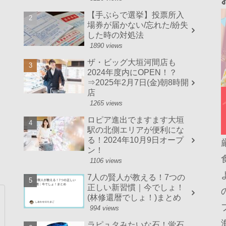
【手ぶらで選挙】投票所入
場券が届かない/忘れた/紛失
した時の対処法
1890 views
ザ・ビッグ大垣河間店も
2024年度内にOPEN！？
⇒2025年2月7日(金)朝8時開
店
1265 views
ロピア進出でますます大垣
駅の北側エリアが便利にな
る！2024年10月9日オープ
ン！
1106 views
7人の賢人が教える！7つの
正しい新習慣｜今でしょ！
(林修還暦でしょ！)まとめ
994 views
ラピュタみたいな石！蛍石