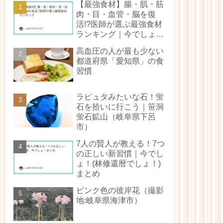
【最強食材】腸・肌・筋
肉・目・血管・脳を復
活!?医師が選ぶ最強食材
ランキング｜今でしょ！
（林修還暦でしょ！）ま
高血圧の人が最も少ない
とめ
都道府県「愛知県」の食
習慣
ラピュタみたいな石！蛍
石を拾いに行こう｜笹洞
蛍石鉱山（岐阜県下呂
市）
7人の賢人が教える！7つ
の正しい新習慣｜今でし
ょ！(林修還暦でしょ！)
まとめ
ピンク色の彼岸花（撮影
地:岐阜県海津市）