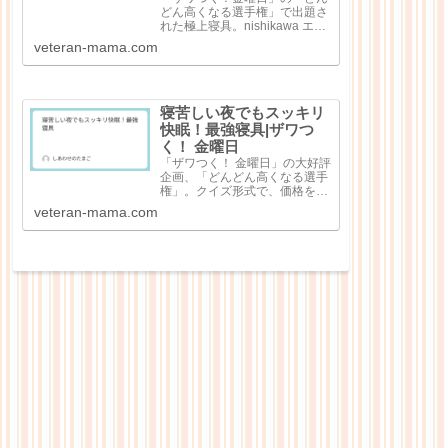
どん高くなる選手権」で出題さ
れた極上寝具。nishikawa エア
ー4DXピロー（3万7400円）極
veteran-mama.com
細和紙糸コットン レディース
パジャマ（8万8000円）シルキ
ークチュール（シングル）（45
万6500円）純日本...
寝苦しい夜でもスッキリ
快眠！最強寝具|ザワつ
く！ 金曜日
「ザワつく！ 金曜日」の大好評
企画、「どんどん高くなる選手
権」。クイズ形式で、価格を当
てる大人気企画で出題回数を重
veteran-mama.com
ねるごとにどんどん高額な商品
が出てくる点が特徴なのです
が、今回は「快眠！最強寝
具」。寝苦しい夜の心強いお供
として寝具4点が紹介...