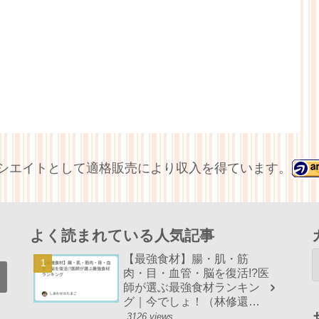
アソシエイトとして適格販売により収入を得ています。
よく読まれている人気記事
【最強食材】腸・肌・筋
肉・目・血管・脳を復活!?医
師が選ぶ最強食材ランキン
グ｜今でしょ！（林修還暦
でしょ！）まとめ
3126 views