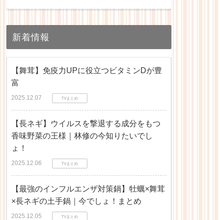
新着情報
【舞茸】免疫力UPに役立つビタミンDが豊
富
2025.12.07
TVまとめ
【長ネギ】ウイルスを撃退する成分をもつ
香味野菜の王様｜林修の今知りたいでし
ょ！
2025.12.06
TVまとめ
【最強のインフルエンザ対策鍋】牡蠣×舞茸
×長ネギの土手鍋｜今でしょ！まとめ
2025.12.05
TVまとめ