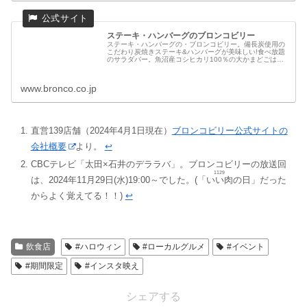
ステーキ・ハンバーグのブロンコビリー
ステーキ・ハンバーグの・ブロンコビリー。備長炭使用の
こだわり炭焼きステーキ&ハンバーグが美味しい!食べ放題
のサラダバー。魚沼産コシヒカリ100％の大かまどごはん
で、ステキな食事が楽しめるレストランです。
www.bronco.co.jp
直営139店舗（2024年4月1日現在）
ブロンコビリー公式サイトの
会社概要
より。
↩︎
CBCテレビ「太田×石井のデララバ」。ブロンコビリーの放送回
1129
は、2024年11月29日(水)19:00～でした。(「
いい肉
の日」だった
からよく覚えてる！！)
↩︎
飲食店
#ハロウィン
#ローカルグルメ
#イベント
#期間限定
#インスタ映え
シェアする