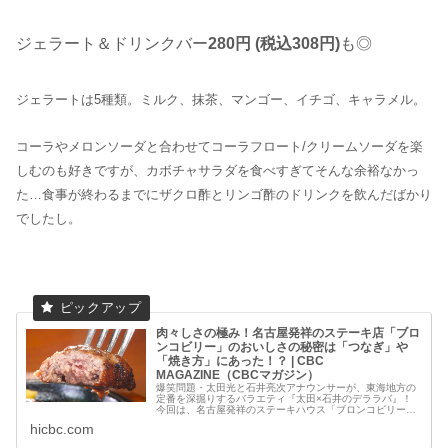
ジェラート＆ドリンクバー
280円 (税込308円)
も◎
ジェラートは5種類。ミルク、抹茶、マンゴー、イチゴ、キャラメル。
コーラやメロンソーダと合わせてコーラフロート/クリームソーダを楽
しむのも好きですが、カボチャサラダを食べすぎてそんな余裕なかっ
た…食事が終わるまでにザクロ酢とリンゴ酢のドリンクを飲んだばかり
でしたし。
肉々しさの極み！名古屋発祥のステーキ店「ブロ
ンコビリー」のおいしさの秘密は「つなぎ」や
「焼き方」にあった！？ | CBC
MAGAZINE（CBCマガジン）
爆笑問題・太田光と石井亮次アナウンサーが、東海地方の
定番を深掘りするバラエティ『太田×石井のデララバ』！
今回は、名古屋発祥のステーキハウス「ブロンコビリー」
に124時間密着。人気の理由を探りまし...
hicbc.com