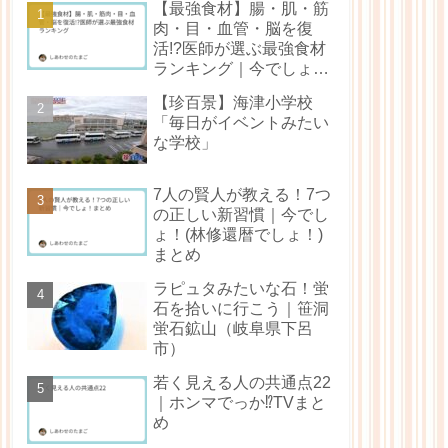
【最強食材】腸・肌・筋
肉・目・血管・脳を復
活!?医師が選ぶ最強食材
ランキング｜今でしょ！
（林修還暦でしょ！）ま
【珍百景】海津小学校
とめ
「毎日がイベントみたい
な学校」
7人の賢人が教える！7つ
の正しい新習慣｜今でし
ょ！(林修還暦でしょ！)
まとめ
ラピュタみたいな石！蛍
石を拾いに行こう｜笹洞
蛍石鉱山（岐阜県下呂
市）
若く見える人の共通点22
｜ホンマでっか⁉TVまと
め