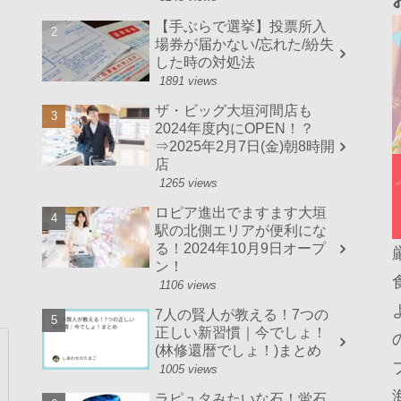
【手ぶらで選挙】投票所入
場券が届かない/忘れた/紛失
した時の対処法
1891 views
ザ・ビッグ大垣河間店も
2024年度内にOPEN！？
⇒2025年2月7日(金)朝8時開
店
1265 views
ロピア進出でますます大垣
駅の北側エリアが便利にな
る！2024年10月9日オープ
ン！
1106 views
7人の賢人が教える！7つの
正しい新習慣｜今でしょ！
(林修還暦でしょ！)まとめ
1005 views
ラピュタみたいな石！蛍石