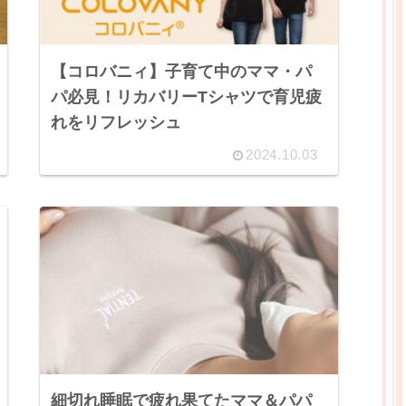
【コロバニィ】子育て中のママ・パ
パ必見！リカバリーTシャツで育児疲
れをリフレッシュ
2024.10.03
細切れ睡眠で疲れ果てたママ＆パパ