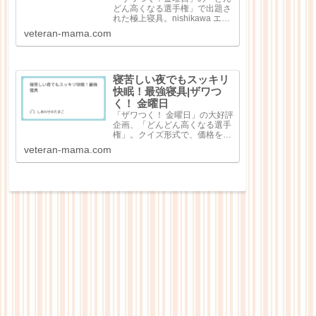
どん高くなる選手権」で出題さ
れた極上寝具。nishikawa エア
ー4DXピロー（3万7400円）極
veteran-mama.com
細和紙糸コットン レディース
パジャマ（8万8000円）シルキ
ークチュール（シングル）（45
万6500円）純日本...
寝苦しい夜でもスッキリ
快眠！最強寝具|ザワつ
く！ 金曜日
「ザワつく！ 金曜日」の大好評
企画、「どんどん高くなる選手
権」。クイズ形式で、価格を当
てる大人気企画で出題回数を重
veteran-mama.com
ねるごとにどんどん高額な商品
が出てくる点が特徴なのです
が、今回は「快眠！最強寝
具」。寝苦しい夜の心強いお供
として寝具4点が紹介...