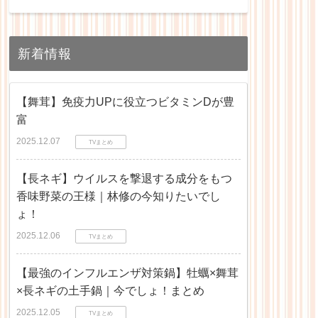
新着情報
【舞茸】免疫力UPに役立つビタミンDが豊
富
2025.12.07
TVまとめ
【長ネギ】ウイルスを撃退する成分をもつ
香味野菜の王様｜林修の今知りたいでし
ょ！
2025.12.06
TVまとめ
【最強のインフルエンザ対策鍋】牡蠣×舞茸
×長ネギの土手鍋｜今でしょ！まとめ
2025.12.05
TVまとめ