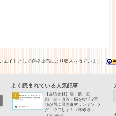
アソシエイトとして適格販売により収入を得ています。
よく読まれている人気記事
【最強食材】腸・肌・筋
肉・目・血管・脳を復活!?医
師が選ぶ最強食材ランキン
グ｜今でしょ！（林修還暦
でしょ！）まとめ
3148 views