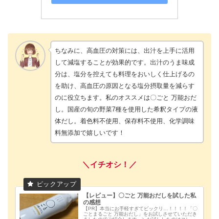
ちなみに、高血圧の対策には、出汁を上手に活用
して減塩することが効果的です。出汁のうま味成
分は、塩分を控えても料理をおいしく仕上げるの
を助け、高血圧の原因となる塩分摂取量を減らす
のに役立ちます。私のオススメは〇ごと 万能おだ
し。国産の旬の野菜7種を使用した希釈タイプの液
体だし。着色料不使用、保存料不使用、化学調味
料無添加で嬉しいです！
＼イチオシ！／
【レビュー】〇ごと 万能おだしを試した私
の感想
【PR】本当にお手軽すぎてビックリ…！！！！「〇
ごとまるごと 万能おだし」をお試しさせていただき