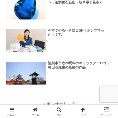
う｜笹洞蛍石鉱山（岐阜県下呂市）
今すぐやるべき防災SP｜ホンマでっ
か！？TV
清須市市政20周年のキャラクターロゴ｜
鳥山明先生の最後の作品
スポンサーリンク
メニュー
ホーム
検索
トップ
サイドバー