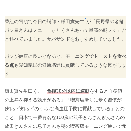
2
番組の冒頭で今日の講師・鎌田實先生
が「長野県の老舗
パン屋さんはメニューがたくさんあって最高の朝メシ」だ
と述べていました。サバサンドをおすすめしていました。
パンが健康に良いとなると、
モーニングでトーストを食べ
る点
も愛知県民の健康増進に貢献しているような気がしま
す。
鎌田實先生曰く、「
食後30分以内に運動
をすると血糖値
の上昇を抑える効果がある」「喫茶店帰りに歩く習慣が
(知らず知らずのうちに)高血圧予防に貢献している」との
こと。日本で一番有名な100歳の双子きんさんぎんさんの
成田きんさんの息子さんも朝の喫茶店モーニング通いで元