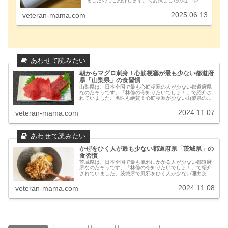
ましたのでご紹介します。＼お試ししたのはコレ！
／なお、本記事は、株式会社 長寿乃里様より商品提
供を受けて執筆しております。時短と美味しさを両
2025.06.13
veteran-mama.com
立し...
朝からマグロ刺身！心筋梗塞が最も少ない都道府
県「山梨県」の食習慣
山梨県は、日本全国で最も心筋梗塞の人が少ない都道府県
なのだそうです。「林修の今知りたいでしょ！」で紹介さ
れていました。名医も絶賛！心筋梗塞が少ない山梨県の三
大朝メシとは！？山梨県で心筋梗塞の人が少ない理由山梨
県の食文化が心筋梗塞の予防に大き...
2024.11.07
veteran-mama.com
かぜをひく人が最も少ない都道府県「茨城県」の
食習慣
茨城県は、日本全国で最も風邪にかかる人が少ない都道府
県なのだそうです。「林修の今知りたいでしょ！」で紹介
されていました。茨城県で風邪をひく人が少ない理由茨城
県の食文化が風邪予防に大きく貢献しているようです。風
邪予防には免疫細胞がたくさんある...
2024.11.08
veteran-mama.com