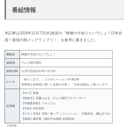
番組情報
本記事は2024年11月7日(木)放送の「林修の今知りたいでしょ！日本全
国！最強の朝メシグランプリ！」を参考に書きました。
番組名
林修の今知りたいでしょ！
放送局
テレビ朝日系列
放送日時
11月7日(木)20:00〜21:00
『朝メシまで。』コラボレーションSP第3弾
テーマ
長野県を長寿県に導いた名医が分析！ 「日本全国No.１朝メシＧＰ」
【ＭＣ】林修
【副担任】斎藤ちはる（テレビ朝日アナウンサー）
【学級委員長】バカリズム
出演者
【学友】伊沢拓司
【ゲスト学友】児嶋一哉（アンジャッシュ）、伊集院光、磯山さやか
【講師】鎌田實（諏訪中央病院 名誉院長）
※敬称略