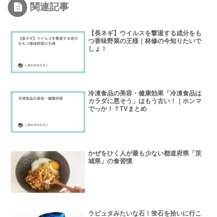
関連記事
【長ネギ】ウイルスを撃退する成分をも
つ香味野菜の王様｜林修の今知りたいで
しょ！
冷凍食品の美容・健康効果「冷凍食品は
カラダに悪そう」はもう古い！｜ホンマ
でっか！？TVまとめ
かぜをひく人が最も少ない都道府県「茨
城県」の食習慣
ラピュタみたいな石！蛍石を拾いに行こ