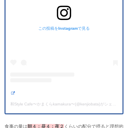
この投稿をInstagramで見る
和Style Cafe〜かまくらkamakura〜(@kenjiobata)がシェアした
食事の量は
朝４：昼４：夜２
くらいの配分で摂ると理想的