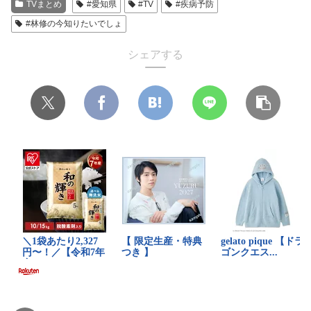
TVまとめ
#愛知県
#TV
#疾病予防
#林修の今知りたいでしょ
シェアする