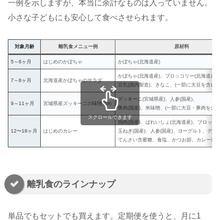
一例を示しますが、本当に余計なものは入っていません。
小さな子どもにも安心して食べさせられます。
対象月齢
離乳食メニュー例
原材料
5～6ヶ月
はじめのかぼちゃ
かぼちゃ(北海道産)
かぼちゃ(北海道産)、ブロッコリー(北海道産)
7～8ヶ月
北海道産かぼちゃのサラダ
豆乳(国内製造)、きなこ、(一部に大豆を含む)
ズッキーニ(宮城県産)、人参(国産)、
9～11ヶ月
宮城県産ズッキーニの味噌炒め
豚肉(国産)、米味噌、(一部に大豆・豚肉を含む
スクロールできます
鶏肉(国産)、ばれいしょ(北海道産)、ブロッコリ
12〜18ヶ月
はじめのカレー
玉ねぎ(国産)、人参(国産)、ヨーグルト、デン
てんさい含蜜糖、食塩、かつお節、カレー粉
離乳食のラインナップ
単品でもセットでも買えます。定期便を使うと、月に1