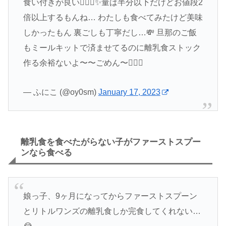
食い付きが良い🙆🏻‍♀️︎✨量は半分以下だけどお値段2
倍以上するもんね… わたしも食べてみたけど美味
しかったもん 裏ごしも丁寧だし…💸 旦那のご飯
もミールキットで済ませてるのに離乳食ストック
作る余裕ないよ〜〜ごめん〜🤦🏻‍♀️
— ふにこ (@oy0sm)
January 17, 2023
離乳食を食べたがらない子がファーストスプー
ンなら食べる
娘っ子、9ヶ月になってからファーストスプーン
とリトルワンズの離乳食しか完食してくれない…