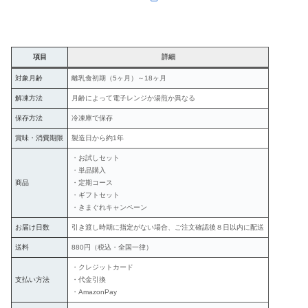
項目
詳細
対象月齢
離乳食初期（5ヶ月）～18ヶ月
解凍方法
月齢によって電子レンジか湯煎か異なる
保存方法
冷凍庫で保存
賞味・消費期限
製造日から約1年
・お試しセット
・単品購入
商品
・定期コース
・ギフトセット
・きまぐれキャンペーン
お届け日数
引き渡し時期に指定がない場合、ご注文確認後８日以内に配送
送料
880円（税込・全国一律）
・クレジットカード
支払い方法
・代金引換
・AmazonPay