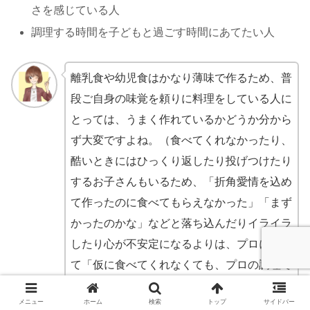
さを感じている人
調理する時間を子どもと過ごす時間にあてたい人
離乳食や幼児食はかなり薄味で作るため、普
段ご自身の味覚を頼りに料理をしている人に
とっては、うまく作れているかどうか分から
ず大変ですよね。（食べてくれなかったり、
酷いときにはひっくり返したり投げつけたり
するお子さんもいるため、「折角愛情を込め
て作ったのに食べてもらえなかった」「まず
かったのかな」などと落ち込んだりイライラ
したり心が不安定になるよりは、プロに任せ
て「仮に食べてくれなくても、プロの調理で
もダメなら仕方ない」と心の平静を保った方
メニュー
ホーム
検索
トップ
サイドバー
が良い気がします）