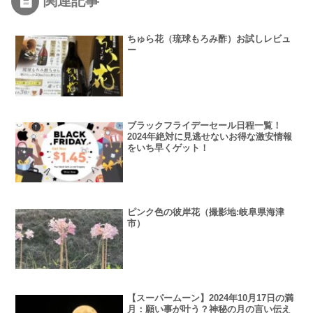
関連記事
ちゅら花（琉球もろみ酢）お試しレビュ
ー
ブラックフライデーセール日程一覧！
2024年絶対に見逃せないお得な激安情報
をいち早くゲット！
ピンク色の彼岸花（撮影地:岐阜県海津
市）
【スーパームーン】2024年10月17日の満
月：願い事が叶う？神秘の月の言い伝え