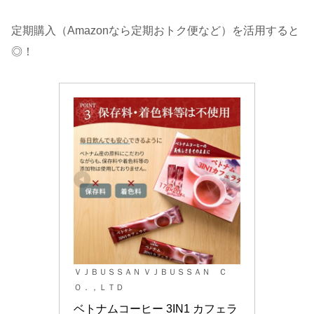
定期購入（Amazonなら定期おトク便など）を活用すると
◎！
ＶＪＢＵＳＳＡＮ ＶＪＢＵＳＳＡＮ Ｃ
Ｏ．，ＬＴＤ
ベトナムコーヒー 3IN1 カフェラ