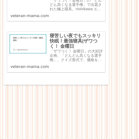
「ザワつく！金曜日」の「どん
どん高くなる選手権」で出題さ
れた極上寝具。nishikawa エア
ー4DXピロー（3万7400円）極
veteran-mama.com
細和紙糸コットン レディース
パジャマ（8万8000円）シルキ
ークチュール（シングル）（45
万6500円）純日本...
寝苦しい夜でもスッキリ
快眠！最強寝具|ザワつ
く！ 金曜日
「ザワつく！ 金曜日」の大好評
企画、「どんどん高くなる選手
権」。クイズ形式で、価格を当
てる大人気企画で出題回数を重
veteran-mama.com
ねるごとにどんどん高額な商品
が出てくる点が特徴なのです
が、今回は「快眠！最強寝
具」。寝苦しい夜の心強いお供
として寝具4点が紹介...