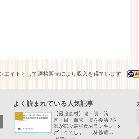
アソシエイトとして適格販売により収入を得ています。
よく読まれている人気記事
【最強食材】腸・肌・筋
肉・目・血管・脳を復活!?医
師が選ぶ最強食材ランキン
グ｜今でしょ！（林修還暦
でしょ！）まとめ
3129 views