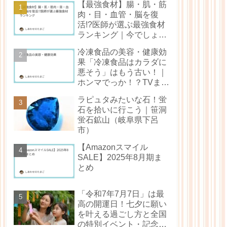
【最強食材】腸・肌・筋
肉・目・血管・脳を復
活!?医師が選ぶ最強食材
ランキング｜今でしょ！
（林修還暦でしょ！）ま
冷凍食品の美容・健康効
とめ
果「冷凍食品はカラダに
悪そう」はもう古い！｜
ホンマでっか！？TVまと
め
ラピュタみたいな石！蛍
石を拾いに行こう｜笹洞
蛍石鉱山（岐阜県下呂
市）
【Amazonスマイル
SALE】2025年8月期ま
とめ
「令和7年7月7日」は最
高の開運日！七夕に願い
を叶える過ごし方と全国
の特別イベント・記念日