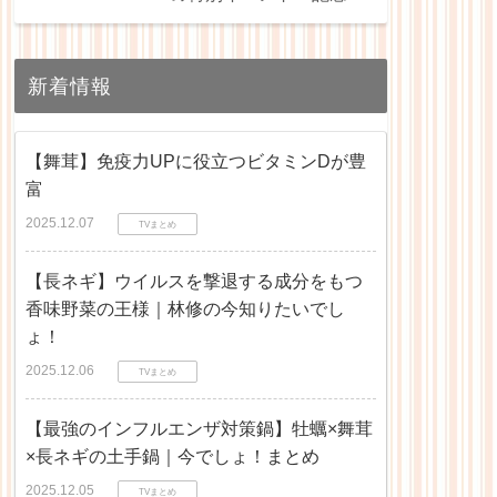
リスト
新着情報
【舞茸】免疫力UPに役立つビタミンDが豊
富
2025.12.07
TVまとめ
【長ネギ】ウイルスを撃退する成分をもつ
香味野菜の王様｜林修の今知りたいでし
ょ！
2025.12.06
TVまとめ
【最強のインフルエンザ対策鍋】牡蠣×舞茸
×長ネギの土手鍋｜今でしょ！まとめ
2025.12.05
TVまとめ