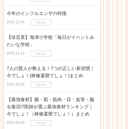
今年のインフルエンザの特徴
2025.12.04
TVまとめ
【珍百景】海津小学校「毎日がイベントみ
たいな学校」
2025.11.10
TVまとめ
7人の賢人が教える！7つの正しい新習慣｜
今でしょ！(林修還暦でしょ！)まとめ
2025.10.03
TVまとめ
【最強食材】腸・肌・筋肉・目・血管・脳
を復活!?医師が選ぶ最強食材ランキング｜
今でしょ！（林修還暦でしょ！）まとめ
2025.09.25
TVまとめ