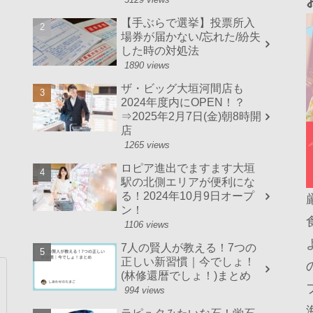
【手ぶらで選挙】投票所入
場券が届かない/忘れた/紛失
した時の対処法
1890 views
ザ・ビッグ大垣河間店も
2024年度内にOPEN！？
⇒2025年2月7日(金)朝8時開
店
1265 views
ロピア進出でますます大垣
駅の北側エリアが便利にな
る！2024年10月9日オープ
ン！
1106 views
7人の賢人が教える！7つの
正しい新習慣｜今でしょ！
(林修還暦でしょ！)まとめ
994 views