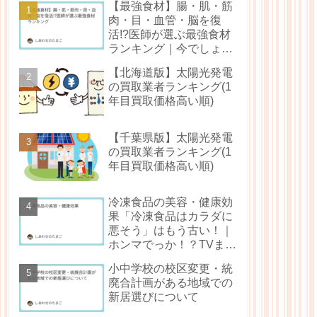
【最強食材】腸・肌・筋
肉・目・血管・脳を復
活!?医師が選ぶ最強食材
ランキング｜今でしょ！
（林修還暦でしょ！）ま
【北海道版】太陽光発電
とめ
の買取業者ランキング(1
年目買取価格高い順)
【千葉県版】太陽光発電
の買取業者ランキング(1
年目買取価格高い順)
冷凍食品の美容・健康効
果「冷凍食品はカラダに
悪そう」はもう古い！｜
ホンマでっか！？TVまと
め
小中学校の校区変更・統
廃合計画がある地域での
新居選びについて