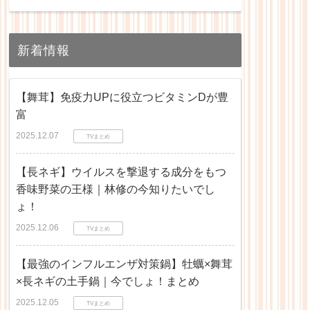
新着情報
【舞茸】免疫力UPに役立つビタミンDが豊
富
2025.12.07
TVまとめ
【長ネギ】ウイルスを撃退する成分をもつ
香味野菜の王様｜林修の今知りたいでし
ょ！
2025.12.06
TVまとめ
【最強のインフルエンザ対策鍋】牡蠣×舞茸
×長ネギの土手鍋｜今でしょ！まとめ
2025.12.05
TVまとめ