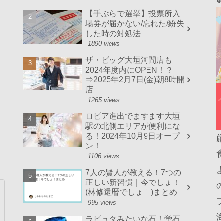
【手ぶらで選挙】投票所入
場券が届かない/忘れた/紛失
した時の対処法
1890 views
ザ・ビッグ大垣河間店も
2024年度内にOPEN！？
⇒2025年2月7日(金)朝8時開
店
1265 views
ロピア進出でますます大垣
駅の北側エリアが便利にな
る！2024年10月9日オープ
ン！
1106 views
7人の賢人が教える！7つの
正しい新習慣｜今でしょ！
(林修還暦でしょ！)まとめ
995 views
ラピュタみたいな石！蛍石