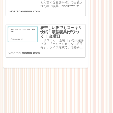
どん高くなる選手権」で出題さ
れた極上寝具。nishikawa エア
ー4DXピロー（3万7400円）極
veteran-mama.com
細和紙糸コットン レディース
パジャマ（8万8000円）シルキ
ークチュール（シングル）（45
万6500円）純日本...
寝苦しい夜でもスッキリ
快眠！最強寝具|ザワつ
く！ 金曜日
「ザワつく！ 金曜日」の大好評
企画、「どんどん高くなる選手
権」。クイズ形式で、価格を当
てる大人気企画で出題回数を重
veteran-mama.com
ねるごとにどんどん高額な商品
が出てくる点が特徴なのです
が、今回は「快眠！最強寝
具」。寝苦しい夜の心強いお供
として寝具4点が紹介...