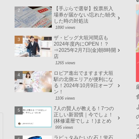
【手ぶらで選挙】投票所入
場券が届かない/忘れた/紛失
した時の対処法
1890 views
ザ・ビッグ大垣河間店も
2024年度内にOPEN！？
⇒2025年2月7日(金)朝8時開
店
1265 views
ロピア進出でますます大垣
駅の北側エリアが便利にな
る！2024年10月9日オープ
ン！
1106 views
7人の賢人が教える！7つの
正しい新習慣｜今でしょ！
(林修還暦でしょ！)まとめ
995 views
ラピュタみたいな石！蛍石