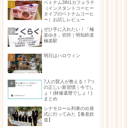
ベトナム3IN1カフェラテ
（インスタントコーヒー
タイプのベトナムコーヒ
ー）お試しレビュー
ぜひ手に入れたい！「極
楽ゆき」切符｜明知鉄道
極楽駅
明日はハロウィン
7人の賢人が教える！7つ
の正しい新習慣｜今でし
ょ！(林修還暦でしょ！)
まとめ
シナモロール列車の出発
式に行ってみた【養老鉄
道】