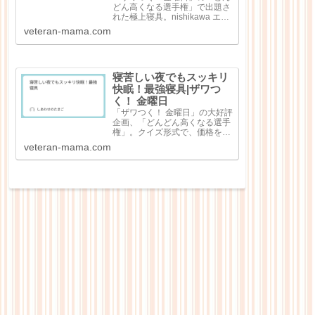
どん高くなる選手権」で出題さ
れた極上寝具。nishikawa エア
ー4DXピロー（3万7400円）極
veteran-mama.com
細和紙糸コットン レディース
パジャマ（8万8000円）シルキ
ークチュール（シングル）（45
万6500円）純日本...
寝苦しい夜でもスッキリ
快眠！最強寝具|ザワつ
く！ 金曜日
「ザワつく！ 金曜日」の大好評
企画、「どんどん高くなる選手
権」。クイズ形式で、価格を当
てる大人気企画で出題回数を重
veteran-mama.com
ねるごとにどんどん高額な商品
が出てくる点が特徴なのです
が、今回は「快眠！最強寝
具」。寝苦しい夜の心強いお供
として寝具4点が紹介...