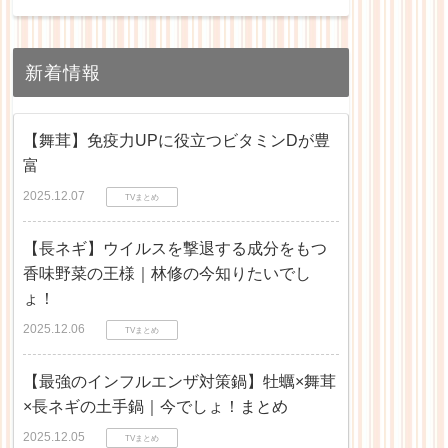
新着情報
【舞茸】免疫力UPに役立つビタミンDが豊
富
2025.12.07
TVまとめ
【長ネギ】ウイルスを撃退する成分をもつ
香味野菜の王様｜林修の今知りたいでし
ょ！
2025.12.06
TVまとめ
【最強のインフルエンザ対策鍋】牡蠣×舞茸
×長ネギの土手鍋｜今でしょ！まとめ
2025.12.05
TVまとめ