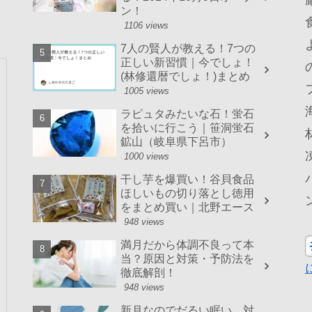
ン！
1106 views
7人の賢人が教える！7つの
正しい新習慣｜今でしょ！
(林修還暦でしょ！)まとめ
1005 views
ラピュタみたいな石！蛍石
を拾いに行こう｜笹洞蛍石
鉱山（岐阜県下呂市）
1000 views
干し芋を爆買い！谷貝食品
ほしいもの切り落とし徳用
をまとめ買い｜北野エース
948 views
満月だから体調不良って本
当？原因と対策・予防法を
徹底解剖！
948 views
新月なのでだるい眠い…対