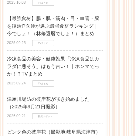
2025.10.03
TVまとめ
【最強食材】腸・肌・筋肉・目・血管・脳
を復活!?医師が選ぶ最強食材ランキング｜
今でしょ！（林修還暦でしょ！）まとめ
2025.09.25
TVまとめ
冷凍食品の美容・健康効果「冷凍食品はカ
ラダに悪そう」はもう古い！｜ホンマでっ
か！？TVまとめ
2025.09.24
TVまとめ
津屋川堤防の彼岸花が咲き始めました
（2025年9月21日撮影）
2025.09.21
観光スポット
ピンク色の彼岸花（撮影地:岐阜県海津市）