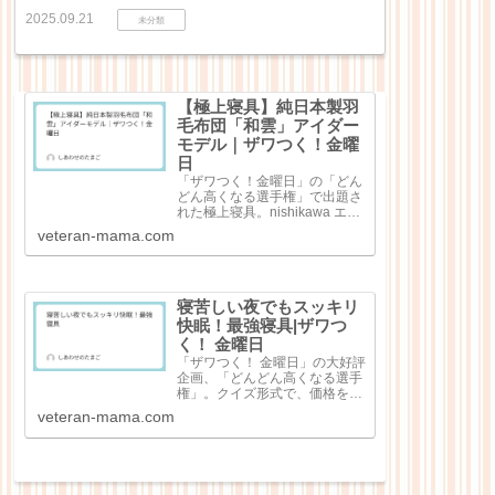
2025.09.21
未分類
【極上寝具】純日本製羽
毛布団「和雲」アイダー
モデル｜ザワつく！金曜
日
「ザワつく！金曜日」の「どん
どん高くなる選手権」で出題さ
れた極上寝具。nishikawa エア
ー4DXピロー（3万7400円）極
veteran-mama.com
細和紙糸コットン レディース
パジャマ（8万8000円）シルキ
ークチュール（シングル）（45
万6500円）純日本...
寝苦しい夜でもスッキリ
快眠！最強寝具|ザワつ
く！ 金曜日
「ザワつく！ 金曜日」の大好評
企画、「どんどん高くなる選手
権」。クイズ形式で、価格を当
てる大人気企画で出題回数を重
veteran-mama.com
ねるごとにどんどん高額な商品
が出てくる点が特徴なのです
が、今回は「快眠！最強寝
具」。寝苦しい夜の心強いお供
として寝具4点が紹介...