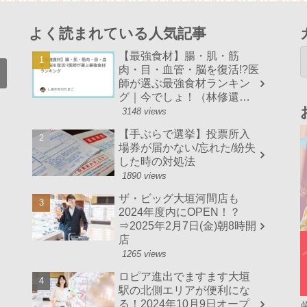
よく読まれている人気記事
【最強食材】腸・肌・筋
肉・目・血管・脳を復活!?医
師が選ぶ最強食材ランキン
グ｜今でしょ！（林修還暦
でしょ！）まとめ
3148 views
【手ぶらで選挙】投票所入
場券が届かない/忘れた/紛失
した時の対処法
1890 views
ザ・ビッグ大垣河間店も
2024年度内にOPEN！？
⇒2025年2月7日(金)朝8時開
店
1265 views
ロピア進出でますます大垣
駅の北側エリアが便利にな
る！2024年10月9日オープ