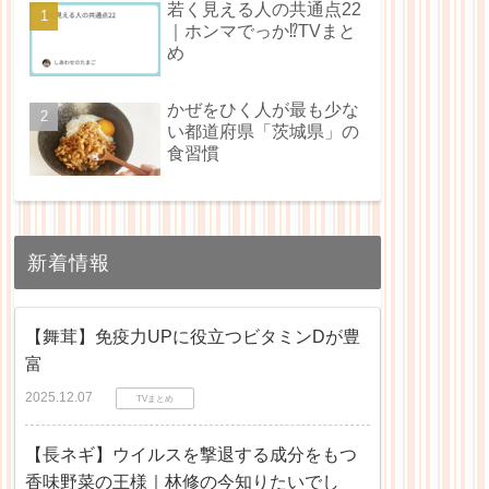
若く見える人の共通点22
｜ホンマでっか⁉TVまと
め
かぜをひく人が最も少な
い都道府県「茨城県」の
食習慣
新着情報
【舞茸】免疫力UPに役立つビタミンDが豊
富
2025.12.07
TVまとめ
【長ネギ】ウイルスを撃退する成分をもつ
香味野菜の王様｜林修の今知りたいでし